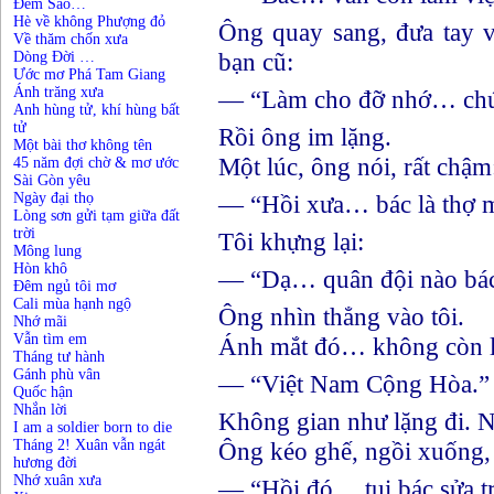
Đếm Sao…
Hè về không Phượng đỏ
Ông quay sang, đưa tay 
Về thăm chốn xưa
bạn cũ:
Dòng Đời …
Ước mơ Phá Tam Giang
Ánh trăng xưa
— “Làm cho đỡ nhớ… chứ 
Anh hùng tử, khí hùng bất
tử
Rồi ông im lặng.
Một bài thơ không tên
Một lúc, ông nói, rất chậm
45 năm đợi chờ & mơ ước
Sài Gòn yêu
Ngày đại thọ
— “Hồi xưa… bác là thợ 
Lòng sơn gửi tạm giữa đất
trời
Tôi khựng lại:
Mông lung
Hòn khô
— “Dạ… quân đội nào bá
Đêm ngủ tôi mơ
Cali mùa hạnh ngộ
Ông nhìn thẳng vào tôi.
Nhớ mãi
Vẫn tìm em
Ánh mắt đó… không còn là
Tháng tư hành
Gánh phù vân
— “Việt Nam Cộng Hòa.”
Quốc hận
Nhắn lời
Không gian như lặng đi. Ng
I am a soldier born to die
Tháng 2! Xuân vẫn ngát
Ông kéo ghế, ngồi xuống,
hương đời
Nhớ xuân xưa
— “Hồi đó… tụi bác sửa t