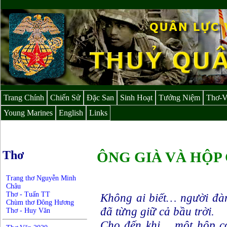
Trang Chính
Chiến Sử
Đặc San
Sinh Hoạt
Tưởng Niệm
Thơ-
Young Marines
English
Links
Thơ
ÔNG GIÀ VÀ HỘP
Trang thơ Nguyễn Minh
Châu
Thơ - Tuấn TT
Không ai biết… người đàn
Chùm thơ Đông Hương
đã từng giữ cả bầu trời.
Thơ - Huy Văn
Cho đến khi… một hộp cơ