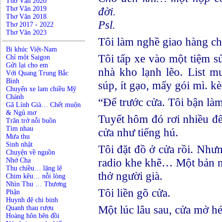
Thơ Văn 2020
Thơ Văn 2019
đời.
Thơ Văn 2018
Psl.
Thơ 2017 - 2022
Thơ Văn 2023
Tôi làm nghề giao hàng ch
Bi khúc Việt-Nam
Tôi tấp xe vào một tiệm s
Chỉ một Saigon
Gửi lại cho em
nhà kho lạnh lẽo. List m
Với Quang Trung Bắc
Bình
súp, ít gạo, mấy gói mì. 
Chuyến xe lam chiều Mỹ
Chánh
“Để trước cửa. Tôi bận là
Gã Lính Già… Chết muộn
& Ngủ mơ
Tuyết hôm đó rơi nhiều đế
Trăn trở nỗi buồn
Tìm nhau
cửa như tiếng hú.
Mưa thu
Sinh nhật
Tôi đặt đồ ở cửa rồi. Nhưn
Chuyện về nguồn
radio khe khẽ… Một bản n
Nhớ Cha
Thu chiều… lặng lẽ
thở người già.
Chim kêu… nỗi lòng
Nhìn Thu … Thương
Tôi liền gõ cửa.
Phận
Huynh đệ chi binh
Một lúc lâu sau, cửa mở hé
Quanh thau rượu
Hoàng hôn bên đồi