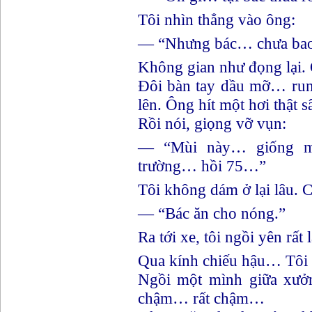
Tôi nhìn thẳng vào ông:
— “Nhưng bác… chưa bao 
Không gian như đọng lại.
Đôi bàn tay dầu mỡ… run
lên. Ông hít một hơi thật s
Rồi nói, giọng vỡ vụn:
— “Mùi này… giống mấ
trường… hồi 75…”
Tôi không dám ở lại lâu. C
— “Bác ăn cho nóng.”
Ra tới xe, tôi ngồi yên rất 
Qua kính chiếu hậu… Tôi t
Ngồi một mình giữa xư
chậm… rất chậm…