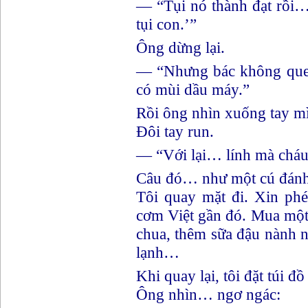
— “Tụi nó thành đạt rồi…
tụi con.’”
Ông dừng lại.
— “Nhưng bác không qu
có mùi dầu máy.”
Rồi ông nhìn xuống tay m
Đôi tay run.
— “Với lại… lính mà cháu
Câu đó… như một cú đánh 
Tôi quay mặt đi. Xin phé
cơm Việt gần đó. Mua mộ
chua, thêm sữa đậu nành 
lạnh…
Khi quay lại, tôi đặt túi đồ
Ông nhìn… ngơ ngác: