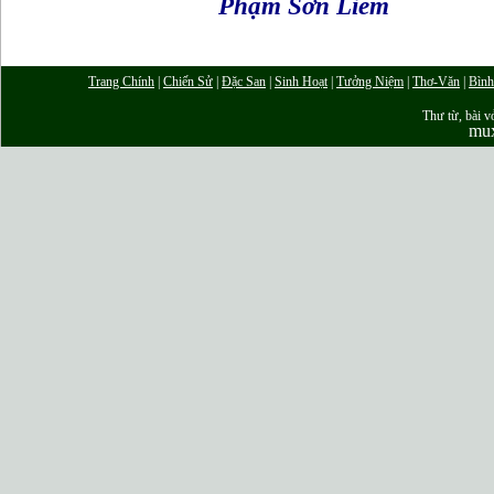
Phạm Sơn Liêm
Trang Chính
|
Chiến Sử
|
Đặc San
|
Sinh Hoạt
|
Tưởng Niệm
|
Thơ-Văn
|
Bình
Thư từ, bài vở
mu