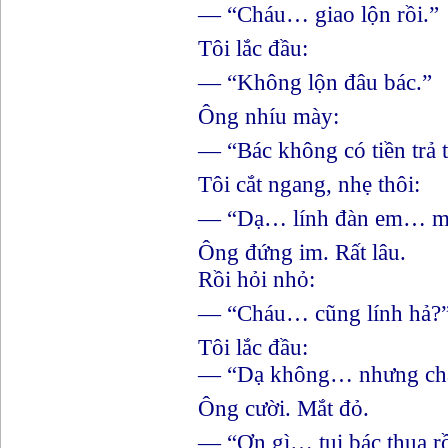
— “Cháu… giao lộn rồi.”
Tôi lắc đầu:
— “Không lộn đâu bác.”
Ông nhíu mày:
— “Bác không có tiền trả
Tôi cắt ngang, nhẹ thôi:
— “Dạ… lính đàn em… mời
Ông đứng im. Rất lâu.
Rồi hỏi nhỏ:
— “Cháu… cũng lính hả?
Tôi lắc đầu:
— “Dạ không… nhưng chá
Ông cười. Mắt đỏ.
— “Ơn gì… tụi bác thua 