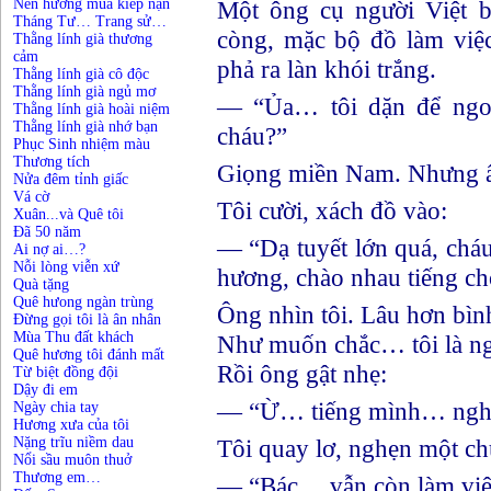
Nén hương mùa kiếp nạn
Một ông cụ người Việt b
Tháng Tư… Trang sử…
còng, mặc bộ đồ làm việ
Thằng lính già thương
cảm
phả ra làn khói trắng.
Thằng lính già cô độc
Thằng lính già ngủ mơ
— “Ủa… tôi dặn để ngo
Thằng lính già hoài niệm
Thằng lính già nhớ bạn
cháu?”
Phục Sinh nhiệm màu
Thương tích
Giọng miền Nam. Nhưng 
Nửa đêm tỉnh giấc
Vá cờ
Tôi cười, xách đồ vào:
Xuân...và Quê tôi
Đã 50 năm
— “Dạ tuyết lớn quá, chá
Ai nợ ai…?
Nỗi lòng viễn xứ
hương, chào nhau tiếng ch
Quà tặng
Quê hưong ngàn trùng
Ông nhìn tôi. Lâu hơn bìn
Đừng gọi tôi là ân nhân
Mùa Thu đất khách
Như muốn chắc… tôi là ngư
Quê hương tôi đánh mất
Rồi ông gật nhẹ:
Từ biệt đồng đội
Dậy đi em
— “Ừ… tiếng mình… nghe 
Ngày chia tay
Hương xưa của tôi
Nặng trĩu niềm dau
Tôi quay lơ, nghẹn một ch
Nổi sầu muôn thuở
Thương em…
— “Bác… vẫn còn làm việ