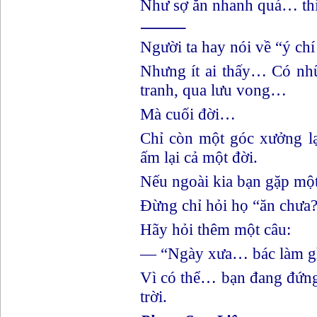
Như sợ ăn nhanh quá… thì 
⸻
Người ta hay nói về “ý chí
Nhưng ít ai thấy… Có nhữ
tranh, qua lưu vong…
Mà cuối đời…
Chỉ còn một góc xưởng 
ấm lại cả một đời.
Nếu ngoài kia bạn gặp một
Đừng chỉ hỏi họ “ăn chưa
Hãy hỏi thêm một câu:
— “Ngày xưa… bác làm g
Vì có thể… bạn đang đứng
trời.