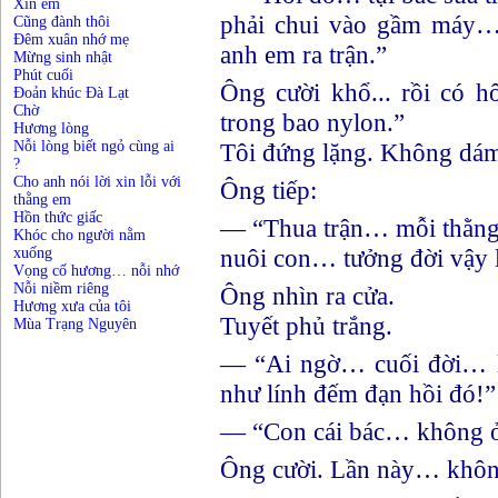
Xin em
phải chui vào gầm máy…
Cũng đành thôi
Đêm xuân nhớ mẹ
anh em ra trận.”
Mừng sinh nhật
Phút cuối
Ông cười khổ... rồi có 
Đoản khúc Đà Lạt
Chờ
trong bao nylon.”
Hương lòng
Nỗi lòng biết ngỏ cùng ai
Tôi đứng lặng. Không dám
?
Cho anh nói lời xin lỗi với
Ông tiếp:
thằng em
Hồn thức giấc
— “Thua trận… mỗi thằn
Khóc cho người nằm
nuôi con… tưởng đời vậy 
xuống
Vọng cố hương… nỗi nhớ
Nỗi niềm riêng
Ông nhìn ra cửa.
Hương xưa của tôi
Tuyết phủ trắng.
Mùa Trạng Nguyên
— “Ai ngờ… cuối đời… 
như lính đếm đạn hồi đó!”
— “Con cái bác… không ở
Ông cười. Lần này… không