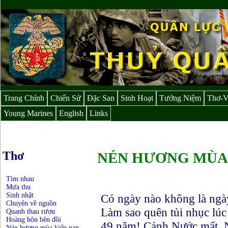
Trang Chính
Chiến Sử
Đặc San
Sinh Hoạt
Tưởng Niệm
Thơ-
Young Marines
English
Links
Thơ
NÉN HƯƠNG MÙA 
Tìm nhau
Mưa thu
Sinh nhật
Có ngày nào không là ng
Chuyện về nguồn
Làm sao quên tủi nhục lúc
Quanh thau rượu
Hoàng hôn bên đồi
49 năm! Cảnh Nước mất, 
Nén hương mùa kiếp nạn