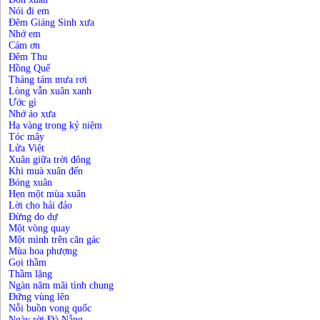
Nói đi em
Đêm Giáng Sinh xưa
Nhớ em
Cám ơn
Đêm Thu
Hồng Quế
Tháng tám mưa rơi
Lòng vẫn xuân xanh
Ước gì
Nhớ áo xưa
Hạ vàng trong kỷ niệm
Tóc mây
Lửa Việt
Xuân giữa trời đông
Khi muà xuân đến
Bóng xuân
Hẹn một mùa xuân
Lời cho hải đảo
Đừng do dự
Một vòng quay
Một mình trên căn gác
Mùa hoa phượng
Gọi thầm
Thầm lặng
Ngàn năm mãi tình chung
Đứng vùng lên
Nỗi buồn vong quốc
Ngày rời Đà Nẵng