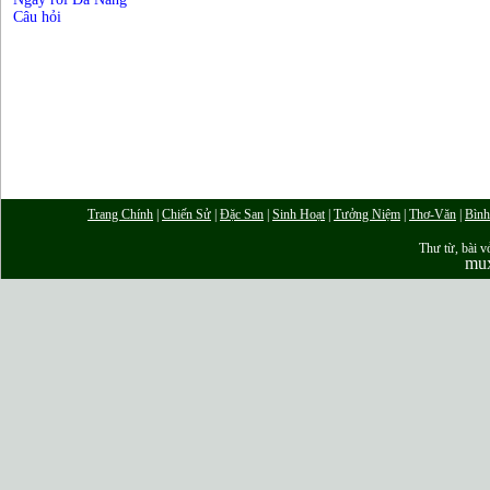
Câu hỏi
Trang Chính
|
Chiến Sử
|
Đặc San
|
Sinh Hoạt
|
Tưởng Niệm
|
Thơ-Văn
|
Bình
Thư từ, bài vở
mu