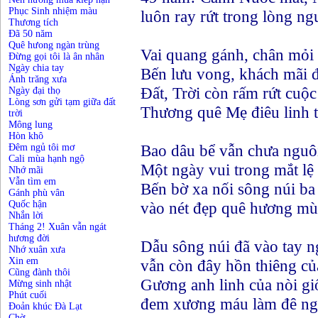
Phục Sinh nhiệm màu
luôn ray rứt trong lòng ng
Thương tích
Đã 50 năm
Quê hưong ngàn trùng
Vai quang gánh, chân mỏi
Đừng gọi tôi là ân nhân
Ngày chia tay
Bến lưu vong, khách mãi 
Ánh trăng xưa
Đất, Trời còn rấm rứt cuộ
Ngày đại thọ
Lòng sơn gửi tạm giữa đất
Thương quê Mẹ điêu linh 
trời
Mông lung
Hòn khô
Bao dâu bể vẫn chưa nguô
Đêm ngủ tôi mơ
Cali mùa hạnh ngộ
Một ngày vui trong mắt lệ
Nhớ mãi
Vẫn tìm em
Bến bờ xa nối sông núi ba
Gánh phù vân
Quốc hận
vào nét đẹp quê hương mùa
Nhắn lời
Tháng 2! Xuân vẫn ngát
hương đời
Dẫu sông núi đã vào tay n
Nhớ xuân xưa
Xin em
vẫn còn đây hồn thiêng c
Cũng đành thôi
Gương anh linh của nòi g
Mừng sinh nhật
Phút cuối
đem xương máu làm đê ng
Đoản khúc Đà Lạt
Chờ