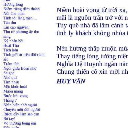
Hương lòng
Niềm hoài vọng từ trời xa, 
Niềm riêng đêm thánh
Nỗi đau thẩm
mãi là nguồn trăn trở với 
Tình tôi lãng mạn....
Tàn thu
Tuy quê nhà đã lâm cảnh 
Em cao nguyên
tình ly khách không nhòa 
Thu từ phương ấy thu
sang
Kỷ nhân hồi
Hoài Thu
Nén hương thắp muộn mùa
Tịch liêu
Thay tiếng lòng tưởng niệ
Tình gửi từ trên đôi cánh
sắt
Nghĩa Đệ Huynh ngàn năm
Trầm tích
Ngồi giữa Eden nhớ
Chung thiên cổ xin mời nh
Saigon
Nhớ quá
HUY VĂN
Tìm nhau
Một khúc hoài
Muộn màng
Bước lưu vong
Tháng 7
Nhìn biển nhớ người
Chuyện một đời người
Rượu đầy làm sao cạn
Bó tay!
Vô thường bóng em
Đón xuân