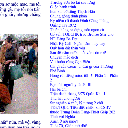
Trường Sơn bỏ lại sau lưng
ơn sơ mộc mạc, mẹ tôi
Cuộc hành trình
ứng gà, mẹ tôi nói bán
Bên kia bờ sông Thạch Hãn
đôi guốc, nhưng chẳng
Chung gòng định phận
Kỷ niệm cổ thành Đinh Công Tráng -
Quảng Trị 1972
Thiên hùng ca dựng một ngọn cờ
Cố vấn TQLCHK trao Bronze Star cho
NT Đặng Bá Đạt
Nhật Ký Cali: Ngàn năm mây bay
Quỳ hôn đất thân yêu
Sau 46 năm nước mắt vẫn còn rơi!
Chuyện mắc dịch
Vui buồn cùng Cọp Biển
Cái gì của Cesar … Cái gì của Thương
Phế Binh …
Hỏng rồi tiếng nước tôi !!! Phần 1
-
Phần
2
Bạn tôi, người y tá tên Ri
Hai bà chị
Trận đánh tháng 3/75 Quân Khu I
Thu hát cho người
Sự nghiệp 4 chữ, lý tưởng 2 chữ
TĐ2/TQLC Tiêu diệt chiến xa CSBV
thuộc Trung Đoàn Tăng-Thiết Giáp 202
Tình với Nghĩa
Xuân ở nơi nào?!
nhất” nữa, mà vội vàng
Tuổi 70, Chán mớ đời!
ăm gian hai trái, ao cá