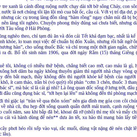
y tre xanh là cánh đồng ruộng nước chạy dài tới bờ sông Chảy, con sôn
ớc là nơi chúng tôi lặn lội mò cua bắt ốc, câu cá. Với vị trí địa dư,
m, nhưng các cụ trong làng đồn rằng “hàm rồng” ngay chân núi đã bị 
 nên làng tôi nghèo. Chuyện phong thủy đúng sai chưa biết, nhưng dả
gười Tàu sống ở Hải Phòng.
ũng nghèo theo, chỉ tạm đủ ăn và đón cái Tết khá đạm bạc, nhất là kể 
ạnh khỏe, lo toan mọi việc để chuẩn bị đón Xuân, nhưng rồi bất ngờ ô
“thương hàn”, cho uống thuốc Bắc và chỉ trong một thời gian ngắn, ch
tôi ra đi. Bố tôi sinh năm 1906, qua đời ngày Rằm (15) tháng Giêng
ê tôi, không có nhiều thứ bệnh, chẳng biết cao mỡ, cao máu là gì, hễ
 xông hơi dăm ba ngày không thuyên giảm thì người nhà chạy vòng qu
ầy đến bắt mạch, thầy không đến thì người khỏe kể bệnh của người 
khô, ít cam thảo, trần bì (vỏ quýt) rồi phán “cơm 3 chén, thuốc 3 tha
ác sĩ”, mà bác sĩ là cái gì nhỉ? Là ông quan đốc sống ở lưng trời, đâu 
đi đâu cũng đụng bác sĩ, “tới hẹn lại lên” mà không đến thì phòng mạch
i thì giặc lại “tràn về qua thôn xóm” nên gia đình mẹ góa con côi chú
 về nhà cũ, thu hẹp đời sống quanh quẩn dưới mái tranh, cạnh ruộng
cuối năm, sau khi bắp đã bẻ, khoai đã rỡ (nhổ) thì mẹ tôi và mấy ch
 Rau cải và hành dùng để nén** dưa ăn tết, xu hào thì mang bán lấy 
cây phơi héo rồi xếp vào vại, rắc muối, dùng vật nặng đè nén chặt lên
 lâu).