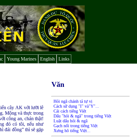
ạc
Young Marines
English
Links
Văn
Hỏi ngã chánh tả tự vị
Cách sử dụng "I" và"Y"...
iến cây AK với lưỡi lê
Cải cách tiếng Việt
áng. Mộng và thực trong
Dấu "hỏi & ngã" trong tiếng Việt
với công an, chán thật!
Luật dấu hỏi & ngã
ng đó có tôi, nếu như
Gạch nối trong tiếng Việt
ì đái đồng” thì sẽ gặp
Xưng hô tiếng Việt...