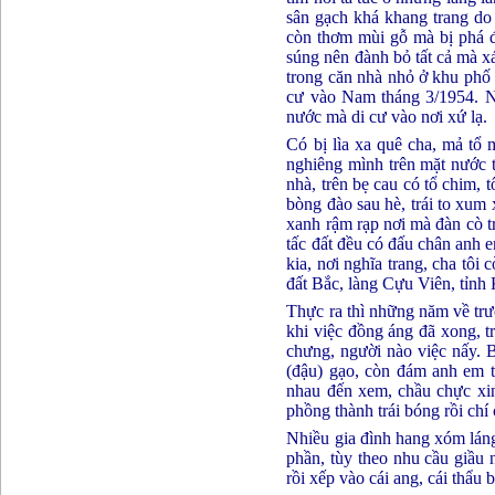
sân gạch khá khang trang do
còn thơm mùi gỗ mà bị phá đi
súng nên đành bỏ tất cả mà xá
trong căn nhà nhỏ ở khu phố 
cư vào Nam tháng 3/1954. Nế
nước mà di cư vào nơi xứ lạ.
Có bị lìa xa quê cha, mả tổ 
nghiêng mình trên mặt nước t
nhà, trên bẹ cau có tổ chim, t
bòng đào sau hè, trái to xum 
xanh rậm rạp nơi mà đàn cò t
tấc đất đều có đấu chân anh e
kia, nơi nghĩa trang, cha tôi
đất Bắc, làng Cựu Viên, tỉnh
Thực ra thì những năm về trướ
khi việc đồng áng đã xong, t
chưng, người nào việc nấy. Bố
(đậu) gạo, còn đám anh em tr
nhau đến xem, chầu chực xin
phồng thành trái bóng rồi ch
Nhiều gia đình hang xóm láng 
phần, tùy theo nhu cầu giầu n
rồi xếp vào cái ang, cái thẩu