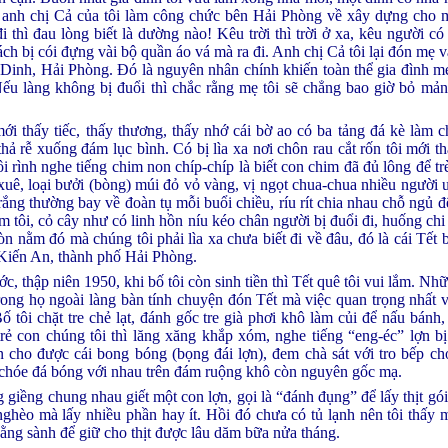
 anh chị Cả của tôi làm công chức bên Hải Phòng về xây dựng cho 
 thì đau lòng biết là dường nào! Kêu trời thì trời ở xa, kêu người có
ch bị cói đựng vài bộ quần áo vá mà ra đi. Anh chị Cả tôi lại đón mẹ 
Dinh, Hải Phòng. Đó là nguyên nhân chính khiến toàn thể gia đình mẹ
u làng không bị đuổi thì chắc rằng mẹ tôi sẽ chẳng bao giờ bỏ mản
mới thấy tiếc, thấy thương, thấy nhớ cái bờ ao có ba tảng đá kè làm c
hả rễ xuống đám lục bình. Có bị lìa xa nơi chôn rau cắt rốn tôi mới t
ôi rình nghe tiếng chim non chíp-chíp là biết con chim đã đủ lông để tr
xuê, loại bưởi (bòng) múi đỏ vỏ vàng, vị ngọt chua-chua nhiều người ưa
rắng thường bay về đoàn tụ mỗi buổi chiều, ríu rít chia nhau chỗ ngủ 
m tôi, cỏ cây như có linh hồn níu kéo chân người bị đuổi đi, huống chi
 còn nằm đó mà chúng tôi phải lìa xa chưa biết đi về đâu, đó là cái Tết
 Kiến An, thành phố Hải Phòng.
c, thập niên 1950, khi bố tôi còn sinh tiền thì Tết quê tôi vui lắm. N
rong họ ngoài làng bàn tính chuyện đón Tết mà việc quan trọng nhất 
 tôi chặt tre chẻ lạt, đánh gốc tre già phơi khô làm củi để nấu bánh,
ẻ con chúng tôi thì lăng xăng khắp xóm, nghe tiếng “eng-éc” lợn bị 
 cho được cái bong bóng (bọng đái lợn), đem chà sát với tro bếp ch
í chóe đá bóng với nhau trên đám ruộng khô còn nguyên gốc mạ.
giềng chung nhau giết một con lợn, gọi là “đánh đụng” để lấy thịt gói 
ghèo mà lấy nhiều phần hay ít. Hồi đó chưa có tủ lạnh nên tôi thấy mẹ
 bằng sành để giữ cho thịt được lâu dăm bữa nửa tháng.