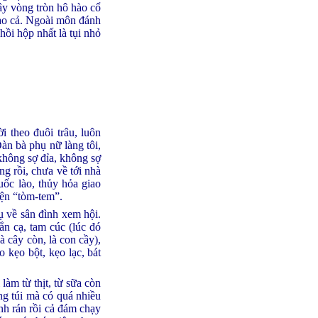
ây vòng tròn hô hào cổ
nào cả. Ngoài môn đánh
 hồi hộp nhất là tụi nhỏ
i theo đuôi trâu, luôn
Đàn bà phụ nữ làng tôi,
không sợ đỉa, không sợ
g rồi, chưa về tới nhà
uốc lào, thủy hỏa giao
yện “tòm-tem”.
ụ về sân đình xem hội.
ắn cạ, tam cúc (lúc đó
à cây còn, là con cầy),
 kẹo bột, kẹo lạc, bát
làm từ thịt, từ sữa còn
ng túi mà có quá nhiều
h rán rồi cả đám chạy