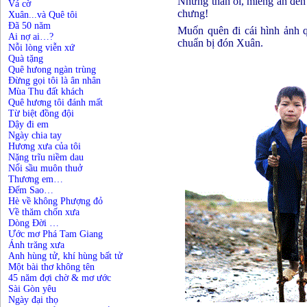
Nhưng than ôi, miếng ăn đến
Vá cờ
chưng!
Xuân...và Quê tôi
Đã 50 năm
Muốn quên đi cái hình ảnh q
Ai nợ ai…?
chuẩn bị đón Xuân.
Nỗi lòng viễn xứ
Quà tặng
Quê hưong ngàn trùng
Đừng gọi tôi là ân nhân
Mùa Thu đất khách
Quê hương tôi đánh mất
Từ biệt đồng đội
Dậy đi em
Ngày chia tay
Hương xưa của tôi
Nặng trĩu niềm dau
Nổi sầu muôn thuở
Thương em…
Đếm Sao…
Hè về không Phượng đỏ
Về thăm chốn xưa
Dòng Đời …
Ước mơ Phá Tam Giang
Ánh trăng xưa
Anh hùng tử, khí hùng bất tử
Một bài thơ không tên
45 năm đợi chờ & mơ ước
Sài Gòn yêu
Ngày đại thọ