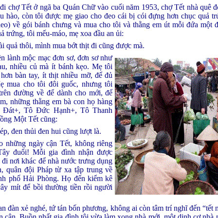
 đi chợ Tết ở ngã ba Quán Chữ vào cuối năm 1953, chợ Tết nhà quê đ
u hào, còn tôi được mẹ giao cho đeo cái bị cói đựng hơn chục quả tr
(heo) về gói bánh chưng và mua cho tôi và thằng em út mỗi đứa một 
uả trứng, tôi mếu-máo, mẹ xoa đầu an ủi:
i quả thôi, mình mua bớt thịt đi cũng được mà.
ền lành mộc mạc đơn sơ, đơn sơ như
u, nhiều củ mà ít bánh kẹo. Mẹ tôi
hơn bàn tay, ít thịt nhiều mỡ, để đủ
ẹ mua cho tôi đôi guốc, nhưng tôi
rên đường về để dành cho mới, để
m, những thằng em bà con họ hàng
 Đát+, Tô Đức Hạnh+, Tô Thanh
Mồng Một Tết cũng:
ép, đen thủi đen hui cũng lượt là.
ào những ngày cận Tết, không riêng
 Tây đuổi! Mỗi gia đình nhận được
i đi nơi khác để nhà nước trưng dụng
n, quân đội Pháp từ xa tập trung về
nh phố Hải Phòng. Họ đến kiểm kê
ây mít để bồi thường tiền rồi người
n đàn xẻ nghé, tứ tán bốn phương, không ai còn tâm trí nghĩ đến “tết 
ân cận. Buồn nhất gia đình tôi vừa làm xong nhà mới, một dinh cơ nhà n