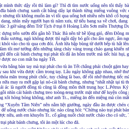
 mình thức dậy rồi thì làm gỉ? Thì đi tìm nước uống nên tôi thấy b
 đĩa bánh chưng xanh cắt bằng dây lạt thành từng miếng vuông vức 
ào nhưng tôi không muốn ăn vì tối qua uống hơi nhiều nên khô cổ họng
dở dang, nhìn mấy người bạn tù năm xưa, từ tiểu bang xa về chơi, đan
o lúc 3 giờ sáng đêm Trừ Tịch ở trại 8 Hoàng Liên Sơn miền Thượng 
c dựng trên sườn đồi gần hồ Thác Bà nên tứ bề lộng gió, đêm Đông m
 thấu xương, ngủ không được thì ngồi dậy bó gối cho ấm ngực, ấm ngực 
t khói vào cho tù qua cơn đói. Ánh lửa bập bùng từ dưới bếp tù hắt lên,
làm tôi mơ tưởng đến những tảng cháy vàng trong chảo gang khiến nh
hĩ đến cái bánh chưng trại phát tôi đã ăn hôm trước mà tiếc hùi hụi, 
ẽ được no con mắt ba ngày Tết.
 vừa bằng bàn tay mà trại phát cho tù ăn Tết chẳng phải chuột gặm hay 
y sau khi vừa được cầm trong tay. Lâu ngày không gặp nhau, nhớ thư
n, thỏa mãn trong phút chốc, tuy chẳng là bao, để rồi nhớ thương tiếc m
u nữa may ra mới gặp lại nó-cái bành chưng, nhưng “nhất nhật tại tù th
i ác là người đồng tù cũng là đồng môn thời trung học L.Pétrus Ký
gồi nhìn cái bánh chưng treo toòng-teng trước mặt như để luyện công
hừng xôi hỏng bỏng không, như anh Tr.., miếng ăn đến miệng mà còn mất
 uống “Xuyên Tâm Niên” nên nằm liệt giường, ngày đầu ăn được chén 
c để uống nước cháo nhưng lúc nào cũng hỏi: “Chừng nào trại phát b
ược nữa, anh em khuyên Tr.. cố gắng nuốt chút nước cháo cho có sức, Tr
trại phát bánh chưng, tôi ăn một lúc cho đã.