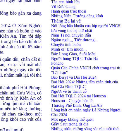
ào ngày trại phát bánh
Tàn cơn binh lửa
Vũ Đức Giang
Hành quân triệt thoái
c đồng bào gần xa đang
Những Niên Trưởng đáng kính
Tháng Ba lại về
uân 2014 Ở Xóm Nghèo
Nỗi lòng băn khoăn của lớp người VNCH
lưu vong thế hệ thứ nhất
hèo nàn và buồn tẻ vào
Năm Tị nói chuyện Rắn
 Kiến An. Tim tôi đập
Ngậm ngùi,,, Tiếc thương...
 trong bài báo chính là
Chuyện tình buồn
ình ảnh của tôi 65 năm
Mình ơi! Em muốn...
ựa.
Đây Long Giao, Suối Máu
Người hùng TQLC Trần Ba
 quần đùi, chân đất đi
Poncho
au, xa xa vài mái nhà
Quân Cán Chính VNCH chết trong trại tù
o những ngày cận tết.
"Cải Tạo"
, nhắm mắt lại, tôi thả
Bão Beryl và Đại Hội 2024
Đại Hội 2024: Những tấm chân tình của
Đại Gia Đình TQLC
 thành phố Hải Phòng,
Người về từ thành cổ
 chân núi Cựu Viên, có
Đại Hội TQLC 2024 tại Houston
với tỉnh lỵ Kiến An có
Houston - Chuyện bên lề
, rừng rậm mà chỉ toàn
Thương Phế Binh, Ông Là Ai?
m nên trẻ làng thường
Lòng biết ơn nhân ngày Lễ Những Người
, thi chạy cà-kheo, mệt
Cha 2024
 ống khói cao vút của
Một ngày không thể quên
Giầy Saut trong tử địa
Những nhân chứng sống sót của một thời
 gỡ mệt nghỉ)