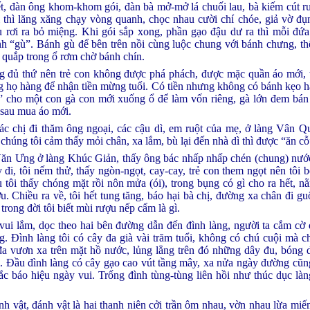
ết, đàn ông khom-khom gói, đàn bà mở-mở lá chuối lau, bà kiếm cút 
 thì lăng xăng chạy vòng quanh, chọc nhau cười chí chóe, giả vờ đ
u rơi ra bỏ miệng. Khi gói sắp xong, phần gạo đậu dư ra thì mỗi đứ
h “gù”. Bánh gù để bên trên nồi cùng luộc chung với bánh chưng, thế
 quắp trong ổ rơm chờ bánh chín.
 đủ thứ nên trẻ con không được phá phách, được mặc quần áo mới, t
g họ hàng để nhận tiền mừng tuổi. Có tiền nhưng không có bánh kẹo 
 cho một con gà con mới xuống ổ để làm vốn riêng, gà lớn đem bán 
 sau mua áo mới.
c chị đi thăm ông ngoại, các cậu dì, em ruột của mẹ, ở làng Vân Q
 chúng tôi cảm thấy mỏi chân, xa lắm, bù lại đến nhà dì thì được “ăn cỗ
Văn Ưng ở làng Khúc Giản, thấy ông bác nhấp nhấp chén (chung) nư
đi, tôi nếm thử, thấy ngòn-ngọt, cay-cay, trẻ con them ngọt nên tôi b
u tôi thấy chóng mặt rồi nôn mửa (ói), trong bụng có gì cho ra hết, n
u. Chiều ra về, tôi hết tung tăng, báo hại bà chị, đường xa chân đi g
 trong đời tôi biết mùi rượu nếp cẩm là gì.
vui lắm, dọc theo hai bên đường dẫn đến đình làng, người ta cắm cờ
. Đình làng tôi có cây đa già vài trăm tuổi, không có chú cuội mà 
đa vươn xa trên mặt hồ nước, lủng lẳng trên đó những dây đu, bóng 
 Đầu đình làng có cây gạo cao vút tầng mây, xa nửa ngày đường cũng
ắc báo hiệu ngày vui. Trống đình tùng-tùng liên hồi như thúc dục l
h vật, đánh vật là hai thanh niên cởi trần ôm nhau, vờn nhau lừa miến