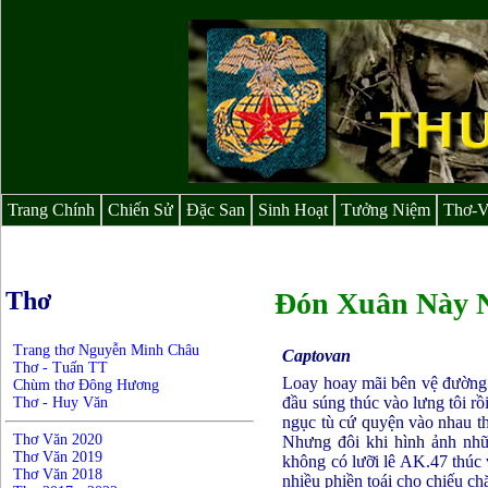
Trang Chính
Chiến Sử
Đặc San
Sinh Hoạt
Tưởng Niệm
Thơ-
Thơ
Đón Xuân Này 
Trang thơ Nguyễn Minh Châu
Captovan
Thơ - Tuấn TT
Loay hoay mãi bên vệ đường đ
Chùm thơ Đông Hương
đầu súng thúc vào lưng tôi rồ
Thơ - Huy Văn
ngục tù cứ quyện vào nhau the
Thơ Văn 2020
Nhưng đôi khi hình ảnh nhữ
Thơ Văn 2019
không có lưỡi lê AK.47 thúc 
Thơ Văn 2018
nhiều phiền toái cho chiếu ch