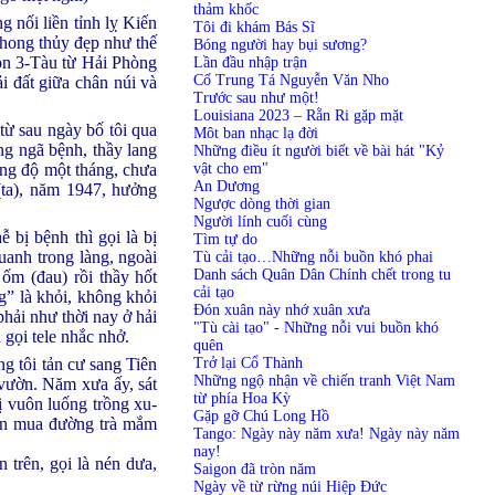
thảm khốc
g nối liền tỉnh lỵ Kiến
Tôi đi khám Bás Sĩ
 phong thủy đẹp như thế
Bóng người hay bụi sương?
bọn 3-Tàu từ Hải Phòng
Lần đầu nhập trận
Cố Trung Tá Nguyễn Văn Nho
i đất giữa chân núi và
Trước sau như một!
Louisiana 2023 – Rằn Ri gặp mặt
từ sau ngày bố tôi qua
Môt ban nhạc lạ đời
ng ngã bệnh, thầy lang
Những điều ít người biết về bài hát "Kỷ
vật cho em"
ừng độ một tháng, chưa
An Dương
 (ta), năm 1947, hưởng
Ngược dòng thời gian
Người lính cuối cùng
 bị bệnh thì gọi là bị
Tìm tự do
anh trong làng, ngoài
Tù cải tạo…Những nỗi buồn khó phai
Danh sách Quân Dân Chính chết trong tu
ốm (đau) rồi thầy hốt
cải tạo
ng” là khỏi, không khỏi
Đón xuân này nhớ xuân xưa
phải như thời nay ở hải
"Tù cài tạo" - Những nỗi vui buồn khó
 gọi tele nhắc nhở.
quên
Trở lại Cổ Thành
ng tôi tản cư sang Tiên
Những ngộ nhận về chiến tranh Việt Nam
 vườn. Năm xưa ấy, sát
từ phía Hoa Kỳ
ị vuôn luống trồng xu-
Gặp gỡ Chú Long Hồ
tiền mua đường trà mắm
Tango: Ngày này năm xưa! Ngày này năm
nay!
 trên, gọi là nén dưa,
Saigon đã tròn năm
Ngày về từ rừng núi Hiệp Đức