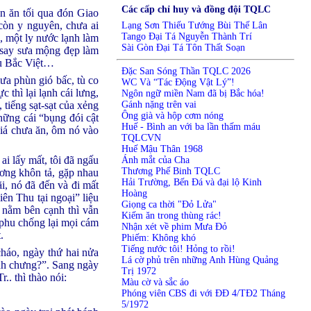
Các cấp chỉ huy và đồng đội TQLC
àn ăn tối qua đón Giao
còn y nguyên, chưa ai
Lạng Sơn Thiếu Tướng Bùi Thế Lân
Tango Đại Tá Nguyễn Thành Trí
, một ly nước lạnh làm
Sài Gòn Đại Tá Tôn Thất Soạn
g say sưa mộng đẹp làm
Du Bắc Việt…
Đặc San Sóng Thần TQLC 2026
ưa phùn gió bấc, tù co
WC Và “Tác Động Vật Lý”!
thì lại lạnh cái lưng,
Ngôn ngữ miền Nam đã bị Bắc hóa!
Gánh nặng trên vai
 tiếng sạt-sạt của xẻng
Ông già và hộp cơm nóng
ững cái “bụng đói cật
Huế - Bình an với ba lần thấm máu
giá chưa ăn, ôm nó vào
TQLCVN
Huế Mậu Thân 1968
ai lấy mất, tôi đã ngấu
Ánh mắt của Cha
Thương Phế Binh TQLC
ơng khôn tả, gặp nhau
Hải Trường, Bến Đá và đại lộ Kinh
ãi, nó đã đến và đi mất
Hoàng
iên Thu tại ngoại” liệu
Giọng ca thời "Đỏ Lửa"
 nằm bên cạnh thì vẫn
Kiếm ăn trong thùng rác!
 phu chống lại mọi cám
Nhận xét về phim Mưa Đỏ
.
Phiếm: Không khó
Tiếng nước tôi! Hỏng to rồi!
cháo, ngày thứ hai nửa
Lá cờ phủ trên những Anh Hùng Quảng
ánh chưng?”. Sang ngày
Trị 1972
.. thì thào nói:
Màu cờ và sắc áo
Phóng viên CBS đi với ĐĐ 4/TĐ2 Tháng
5/1972