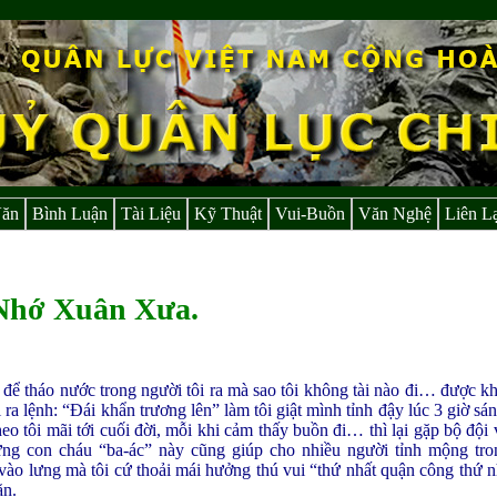
Văn
Bình Luận
Tài Liệu
Kỹ Thuật
Vui-Buồn
Văn Nghệ
Liên L
Nhớ Xuân Xưa.
ể tháo nước trong người tôi ra mà sao tôi không tài nào đi… được kh
i ra lệnh: “Đái khẩn trương lên” làm tôi giật mình tỉnh đậy lúc 3 giờ s
o tôi mãi tới cuối đời, mỗi khi cảm thấy buồn đi… thì lại gặp bộ đội 
ng con cháu “ba-ác” này cũng giúp cho nhiều người tỉnh mộng tro
vào lưng mà tôi cứ thoải mái hưởng thú vui “thứ nhất quận công thứ nh
ăn.