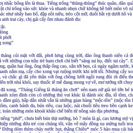
bị nhấc bổng lên là thua. Tiếng trống “thùng-thùng” thúc quân, dân qu
vật chỉ trông vào sức khỏe và nhanh nhẹn chứ không hề biết môn võ 
 khác như nhẩy bao bố, đập nồi niêu, trèo cột mỡ, đuổi bắt vịt dưới hồ và
 anh trai cày, chị gái cấy ôm nhau đánh đu:
ật.
lòng
t phới
g song”
háng cúi mặt với đất, phơi lưng cùng trời, đàn ông thanh niên cả đờ
 với những con trâu trẻ ham chơi chỉ biết “sáng tai họ, điếc tai cày”. 
ống, quần hai ống, ống thấp ống cao, xắn tới bẹn, cả ngày ngâm nước, 
anh nắm mạ, cấy cho xong vạt ruộng trước khi trời tối. Nhưng cấy xon
 và chắc gì đã yên thân với ông chồng lười ngồi rung đùi rít điếu th
lên trời nhả khói, say thuốc tê mê đang mong vợ về, mơ tưởng tới chu
đã xong, “Tháng Giêng là tháng ăn chơi” nên nam nữ già trẻ lớn bé t
anh xóm đình còn có những thú vui khác là đánh sóc đĩa, tổ tôm, ch
ch đầm già), hấp dẫn nhất vẫn là những gian hàng “mộc-tồn” (mộc tồn l
m, canh bánh đa, bún riêu, cua luộc, nải chuối tiêu treo bên cạnh keo
y, toàn những món khoái khẩu chế biến từ nông sản địa phương.
tiếng “phở”, chưa biết bún thịt nướng, bò 7 món là gì, cao lương mỹ vị 
ghiệp những đứa trẻ con chúng tôi, vân vê mấy đồng xu mừng tuổi tro
y? Đứng dòm thèm chảy nước bọt, thằng Chiêu* móc 5 hào mua cái bán