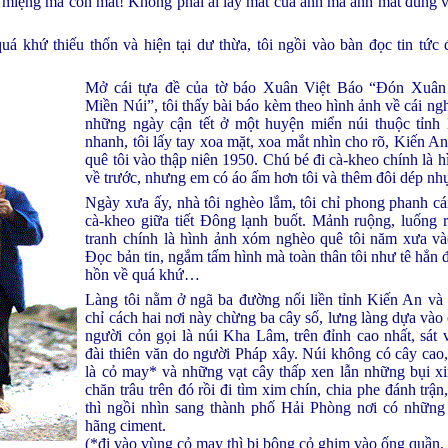
 miệng mà còn mất! Không phải ai lấy mất của anh mà anh mất đúng v
uá khứ thiếu thốn và hiện tại dư thừa, tôi ngồi vào bàn đọc tin tứ
Mở cái tựa đề của tờ báo Xuân Việt Báo “Đón X
Miền Núi”, tôi thấy bài báo kèm theo hình ảnh về cái ng
những ngày cận tết ở một huyện miển núi thuộc tỉnh
nhanh, tôi lấy tay xoa mặt, xoa mắt nhìn cho rõ, Kiến An
quê tôi vào thập niên 1950. Chú bé đi cà-kheo chính là h
về trước, nhưng em có áo ấm hơn tôi và thêm đôi dép nh
Ngày xưa ấy, nhà tôi nghèo lắm, tôi chỉ phong phanh cái
cà-kheo giữa tiết Đông lạnh buốt. Mảnh ruộng, luống r
tranh chính là hình ảnh xóm nghèo quê tôi năm xưa và
Đọc bản tin, ngắm tấm hình mà toàn thân tôi như tê hẳn đi
hồn về quá khứ…
Làng tôi nằm ở ngã ba đường nối liền tỉnh Kiến An và
chỉ cách hai nơi này chừng ba cây số, lưng làng dựa vào
người cỏn gọi là núi Kha Lâm, trên đỉnh cao nhất, sát 
đài thiên văn do người Pháp xây. Núi không có cây cao
là cỏ may* và những vạt cây thấp xen lẫn những bụi xi
chăn trâu trên đó rồi đi tìm xim chín, chia phe đánh trận
thì ngồi nhìn sang thành phố Hải Phòng nơi có những
hãng ciment.
(*đi vào vùng cỏ may thì bị bông cỏ ghim vào ống quần,