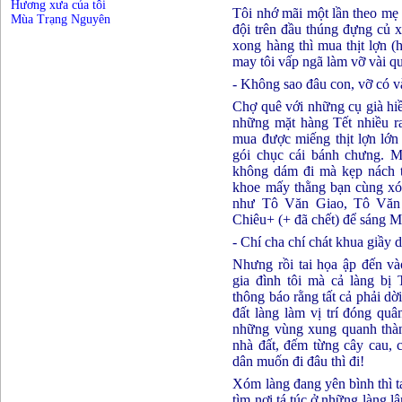
Hương xưa của tôi
Tôi nhớ mãi một lần theo mẹ
Mùa Trạng Nguyên
đội trên đầu thúng đựng củ x
xong hàng thì mua thịt lợn 
may tôi vấp ngã làm vỡ vài q
- Không sao đâu con, vỡ có và
Chợ quê với những cụ già hi
những mặt hàng Tết nhiều ra
mua được miếng thịt lợn lớn 
gói chục cái bánh chưng. M
không dám đi mà kẹp nách t
khoe mấy thằng bạn cùng xó
như Tô Văn Giao, Tô Văn
Chiêu+ (+ đã chết) để sáng 
- Chí cha chí chát khua giầy d
Nhưng rồi tai họa ập đến v
gia đình tôi mà cả làng bị
thông báo rằng tất cả phải dờ
đất làng làm vị trí đóng quâ
những vùng xung quanh thà
nhà đất, đếm từng cây cau, c
dân muốn đi đâu thì đi!
Xóm làng đang yên bình thì ta
tìm nơi tá túc ở những làng l