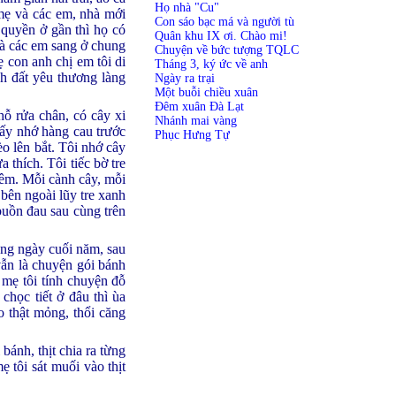
Họ nhà "Cu"
mẹ và các em, nhà mới
Con sáo bạc má và người tù
 quyền ở gần thì họ có
Quân khu IX ơi. Chào mi!
và các em sang ở chung
Chuyện về bức tượng TQLC
 con anh chị em tôi di
Tháng 3, ký ức về anh
h đất yêu thương làng
Ngày ra trại
Một buỗi chiều xuân
Đêm xuân Đà Lạt
hỗ rửa chân, có cây xi
Nhánh mai vàng
hấy nhớ hàng cau trước
Phục Hưng Tự
èo lên bắt. Tôi nhớ cây
 thích. Tôi tiếc bờ tre
đêm. Mỗi cành cây, mỗi
 bên ngoài lũy tre xanh
 buồn đau sau cùng trên
hững ngày cuối năm, sau
vẫn là chuyện gói bánh
 mẹ tôi tính chuyện đỗ
chọc tiết ở đâu thì ùa
o thật mỏng, thổi căng
bánh, thịt chia ra từng
 tôi sát muối vào thịt