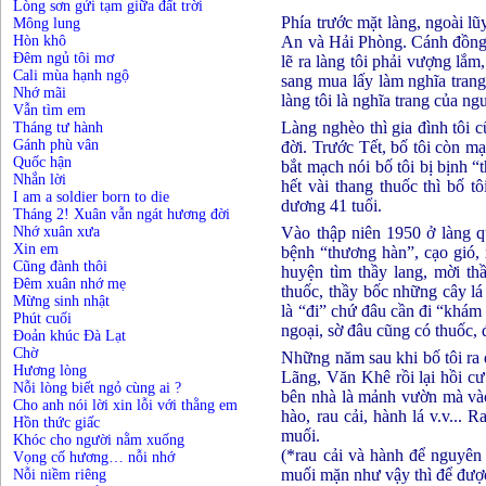
Lòng sơn gửi tạm giữa đất trời
Phía trước mặt làng, ngoài lũ
Mông lung
Hòn khô
An và Hải Phòng. Cánh đồng nư
Đêm ngủ tôi mơ
lẽ ra làng tôi phải vượng lắ
Cali mùa hạnh ngộ
sang mua lấy làm nghĩa trang
Nhớ mãi
làng tôi là nghĩa trang của n
Vẫn tìm em
Làng nghèo thì gia đình tôi c
Tháng tư hành
Gánh phù vân
đời. Trước Tết, bố tôi còn m
Quốc hận
bắt mạch nói bố tôi bị bịnh 
Nhắn lời
hết vài thang thuốc thì bố 
I am a soldier born to die
dương 41 tuổi.
Tháng 2! Xuân vẫn ngát hương đời
Nhớ xuân xưa
Vào thập niên 1950 ở làng qu
Xin em
bệnh “thương hàn”, cạo gió,
Cũng đành thôi
huyện tìm thầy lang, mời th
Đêm xuân nhớ mẹ
thuốc, thầy bốc những cây lá 
Mừng sinh nhật
là “đi” chứ đâu cần đi “khám b
Phút cuối
ngoại, sờ đâu cũng có thuốc, 
Đoản khúc Đà Lạt
Chờ
Những năm sau khi bố tôi ra đ
Hương lòng
Lãng, Văn Khê rồi lại hồi cư
Nỗi lòng biết ngỏ cùng ai ?
bên nhà là mảnh vườn mà vào 
Cho anh nói lời xin lỗi với thằng em
hào, rau cải, hành lá v.v...
Hồn thức giấc
muối.
Khóc cho người nằm xuống
(*rau cải và hành để nguyên 
Vọng cố hương… nỗi nhớ
muối mặn như vậy thì để được
Nỗi niềm riêng