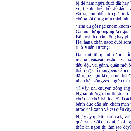
bị đè nằm ngửa dưới đất hay 
võ, thanh nhiên hồi đó đánh 
vật ra, còn nhiều trò giải trí
chúng tôi đứng trân mình nhìn
“Trai đu gối hạc khom khom c
Gái uốn lưng ong ngửa ngửa 
Bốn mảnh quần hồng bay phấ
Hai hàng chân ngọc duỗi son
(Hồ Xuân Hương)
Dân quê tôi quanh năm suốt t
miệng “vắt-vắt, họ-họ”, vất vả
đầu đội, vai gánh, quần một 
thâm (?) chỉ mong sao cắm nh
đã nghe “lợn kêu, con khóc”,
nhau kêu sòng-sọc, ngửa mặt 
Vì vậy, khi chuyện đồng áng 
Ngoài những môn thi đua, qu
chưa có chơi bài loại 52 lá á
bánh đúc đậu rán chấm mắn tô
nước chè xanh và cái điếu cà
Ngày ấy quê tôi còn xa lạ với 
quá xa lạ với dân quê. Tội n
thức ăn ngon thì làm sao đâ