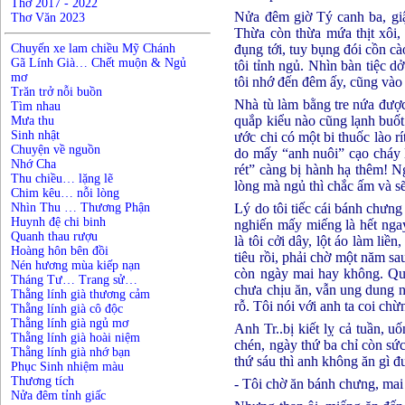
Thơ 2017 - 2022
Nửa đêm giờ Tý canh ba, giật
Thơ Văn 2023
Thừa còn thừa mứa thịt xôi,
Chuyến xe lam chiều Mỹ Chánh
đụng tới, tuy bụng đói cồn c
Gã Lính Già… Chết muộn & Ngủ
tôi tỉnh ngủ. Nhìn bàn tiệc 
mơ
tôi nhớ đến đêm ấy, cũng và
Trăn trở nỗi buồn
Nhà tù làm bằng tre nứa đượ
Tìm nhau
quắp kiểu nào cũng lạnh buốt
Mưa thu
Sinh nhật
ước chi có một bi thuốc lào rí
Chuyện về nguồn
do mấy “anh nuôi” cạo cháy 
Nhớ Cha
rét” càng bị hành hạ thêm! Ng
Thu chiều… lặng lẽ
lòng mà ngủ thì chắc ấm và s
Chim kêu… nỗi lòng
Nhìn Thu … Thương Phận
Lý do tôi tiếc cái bánh chưng
Huynh đệ chi binh
nghiến mấy miếng là hết nga
Quanh thau rượu
là tôi cởi dây, lột áo làm liề
Hoàng hôn bên đồi
tiêu rồi, phải chờ một năm sa
Nén hương mùa kiếp nạn
còn ngày mai hay không. Quá
Tháng Tư… Trang sử…
chưa chịu ăn, vẫn ung dung n
Thằng lính già thương cảm
rỗ. Tôi nói với anh ta coi c
Thằng lính già cô độc
Thằng lính già ngủ mơ
Anh Tr..bị kiết lỵ cả tuần,
Thằng lính già hoài niệm
chén, ngày thứ ba chỉ còn sứ
Thằng lính già nhớ bạn
thứ sáu thì anh không ăn gì đ
Phục Sinh nhiệm màu
Thương tích
- Tôi chờ ăn bánh chưng, mai 
Nửa đêm tỉnh giấc