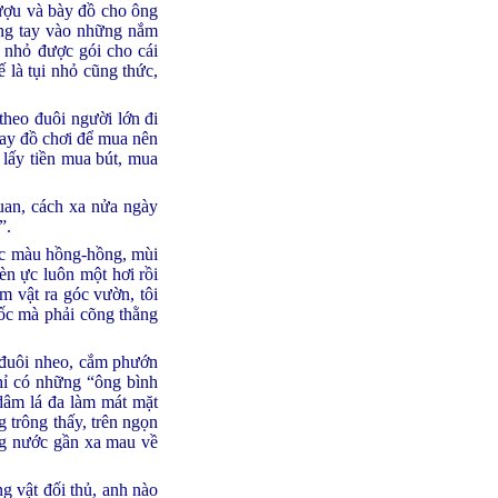
rượu và bày đồ cho ông
ụng tay vào những nắm
a nhỏ được gói cho cái
 là tụi nhỏ cũng thức,
heo đuôi người lớn đi
hay đồ chơi để mua nên
lấy tiền mua bút, mua
uan, cách xa nửa ngày
”.
ớc màu hồng-hồng, mùi
èn ực luôn một hơi rồi
ằm vật ra góc vườn, tôi
uốc mà phải cõng thằng
 đuôi nheo, cắm phướn
chỉ có những “ông bình
dâm lá đa làm mát mặt
 trông thấy, trên ngọn
àng nước gần xa mau về
g vật đối thủ, anh nào