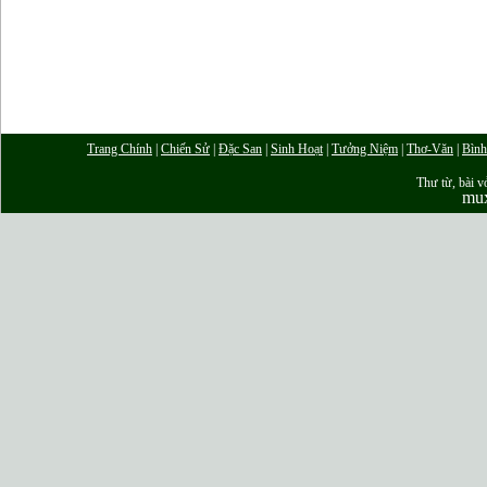
Trang Chính
|
Chiến Sử
|
Đặc San
|
Sinh Hoạt
|
Tưởng Niệm
|
Thơ-Văn
|
Bình
Thư từ, bài vở
mu