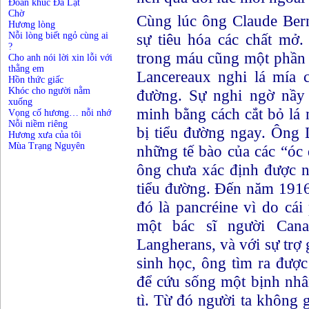
Đoản khúc Đà Lạt
Chờ
Cùng lúc ông Claude Berna
Hương lòng
Nỗi lòng biết ngỏ cùng ai
sự tiêu hóa các chất mơ
?
trong máu cũng một phần 
Cho anh nói lời xin lỗi với
thằng em
Lancereaux nghi lá mía ch
Hồn thức giấc
Khóc cho người nằm
đường. Sự nghi ngờ nầ
xuống
minh bằng cách cắt bỏ lá m
Vọng cố hương… nỗi nhớ
Nỗi niềm riêng
bị tiểu đường ngay. Ông 
Hương xưa của tôi
Mùa Trạng Nguyên
những tế bào của các “óc đ
ông chưa xác định được n
tiểu đường. Đến năm 1916 
đó là pancréine vì do cá
một bác sĩ người Can
Langherans, và với sự trợ 
sinh học, ông tìm ra được m
để cứu sống một bịnh nhâ
tì. Từ đó người ta không go