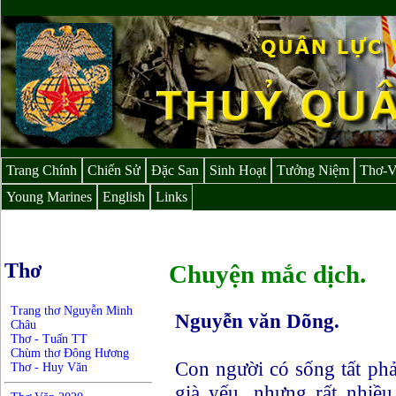
Trang Chính
Chiến Sử
Đặc San
Sinh Hoạt
Tưởng Niệm
Thơ-
Young Marines
English
Links
Thơ
Chuyện mắc dịch.
Trang thơ Nguyễn Minh
Nguyễn văn Dõng.
Châu
Thơ - Tuấn TT
Chùm thơ Đông Hương
Con người có sống tất phải
Thơ - Huy Văn
già yếu, nhưng rất nhiều