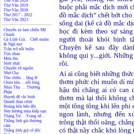
Thơ Văn 2020
Thơ Văn 2019
buộc phẳi mắc dịch mới 
Thơ Văn 2018
đồ mắc dịch” chết bớt ch
Thơ 2017 - 2022
Thơ Văn 2023
sống dai (kể cả đồ mắc di
học đi kèm theo sự sáng
Chuyến xe lam chiều Mỹ
Chánh
người thoát khỏi bịnh t
Gã Lính Già… Chết muộn
& Ngủ mơ
Chuyện kể sau đây dàn
Trăn trở nỗi buồn
Tìm nhau
không qui y...giới. Những n
Mưa thu
rồi.
Sinh nhật
Chuyện về nguồn
Ai ai cũng biết những thứ
Nhớ Cha
Thu chiều… lặng lẽ
thơm phức chỉ muốn dí mu
Chim kêu… nỗi lòng
Nhìn Thu … Thương
hậu thì chẳng ai có can đ
Phận
thơm mà lại thối không c
Huynh đệ chi binh
Quanh thau rượu
một tông tông khi lên phi 
Hoàng hôn bên đồi
Nén hương mùa kiếp nạn
ngon lành, nhưng đến xứ 
Tháng Tư… Trang sử…
trông thật thối oăng, chẳ
Thằng lính già thương
cảm
có thật nầy chắc khó lòng 
Thằng lính già cô độc