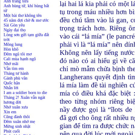
Ánh trăng xưa
lại hai lá kia phải có một 
Anh hùng tử, khí hùng bất
tụ trong máu nhiều hơn bi
tử
Một bài thơ không tên
đều chú tâm vào lá gan, có
45 năm đợi chờ & mơ ước
Sài Gòn yêu
trọng trách hơn. Riêng ô
Ngày đại thọ
vào cái “lá mía” (le panc
Lòng sơn gửi tạm giữa đất
trời
phải vì là “lá mía” nên di
Mông lung
Hòn khô
Không nên lấy tiếng nước
Đêm ngủ tôi mơ
Cali mùa hạnh ngộ
đó nào có ai hiểu gì về 
Nhớ mãi
chỉ mò mẫm chửa bịnh t
Vẫn tìm em
Tháng tư hành
Langherans quyết định tìm
Gánh phù vân
Quốc hận
lá mía làm đề tài nghiên c
Nhắn lời
mía có điều khá đặc biệt 
I am a soldier born to die
Tháng 2! Xuân vẫn ngát
theo từng nhóm riêng biê
hương đời
Nhớ xuân xưa
nầy được gọi là “îlots 
Xin em
đã gợi cho ông rất nhiều
Cũng đành thôi
Đêm xuân nhớ mẹ
gian để tìm ra được chức 
Mừng sinh nhật
Phút cuối
nên qua đời lúc mới ngoài 