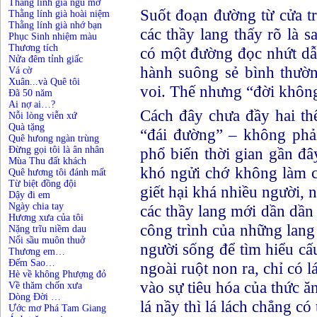
Thằng lính già ngủ mơ
Suốt đoạn đường từ cửa tr
Thằng lính già hoài niệm
Thằng lính già nhớ bạn
các thầy lang thấy rõ là 
Phục Sinh nhiệm màu
Thương tích
có một đường đọc nhứt dẫ
Nửa đêm tỉnh giấc
hành suông sẻ bình thườ
Vá cờ
Xuân...và Quê tôi
voi. Thế nhưng “đời không
Đã 50 năm
Ai nợ ai…?
Cách đây chưa đầy hai thế 
Nỗi lòng viễn xứ
Quà tặng
“đái đường” – không phải
Quê hưong ngàn trùng
Đừng gọi tôi là ân nhân
phổ biến thời gian gần đâ
Mùa Thu đất khách
khó ngửi chớ không làm chế
Quê hương tôi đánh mất
Từ biệt đồng đội
giết hại khá nhiều người, 
Dậy đi em
Ngày chia tay
các thầy lang mới dần dần
Hương xưa của tôi
công trình của những lang y
Nặng trĩu niềm dau
Nổi sầu muôn thuở
người sống để tìm hiểu cấ
Thương em…
Đếm Sao…
ngoài ruột non ra, chỉ có la
Hè về không Phượng đỏ
vào sự tiêu hóa của thức ă
Về thăm chốn xưa
Dòng Đời …
lá nầy thì lá lách chẳng co
Ước mơ Phá Tam Giang