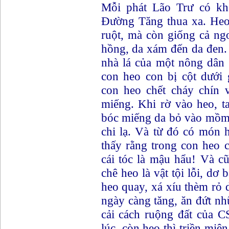
Mỗi phát Lão Trư có kh
Đường Tăng thua xa. Heo k
ruột, mà còn giống cả ngo
hồng, da xám đến da đen. 
nhà lá của một nông dân 
con heo con bị cột dưới 
con heo chết cháy chín 
miếng. Khi rờ vào heo, t
bóc miếng da bỏ vào mồm
chi lạ. Và từ đó có mó
thấy rằng trong con heo cá
cái tóc là mậu hẩu! Và cu
chê heo là vật tội lỗi, dơ 
heo quay, xá xíu thèm rỏ d
ngày càng tăng, ăn đứt như
cải cách ruộng đất của CS
lúc, còn heo thì triền miên