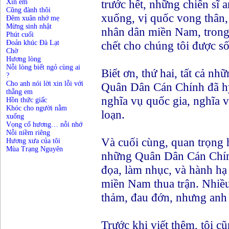
trước hết, những chiến s
Xin em
Cũng đành thôi
xuống, vị quốc vong thân,
Đêm xuân nhớ mẹ
Mừng sinh nhật
nhân dân miền Nam, trong
Phút cuối
Đoản khúc Đà Lạt
chết cho chúng tôi được s
Chờ
Hương lòng
Nỗi lòng biết ngỏ cùng ai
Biết ơn, thứ hai, tất cả n
?
Cho anh nói lời xin lỗi với
Quân Dân Cán Chính đã hy 
thằng em
nghĩa vụ quốc gia, nghĩa 
Hồn thức giấc
Khóc cho người nằm
loạn.
xuống
Vọng cố hương… nỗi nhớ
Nỗi niềm riêng
Và cuối cùng, quan trọng h
Hương xưa của tôi
Mùa Trạng Nguyên
những Quân Dân Cán Chí
đọa, làm nhục, và hành hạ 
miền Nam thua trận. Nhiều
thảm, đau đớn, nhưng anh
Trước khi viết thêm, tôi cũ