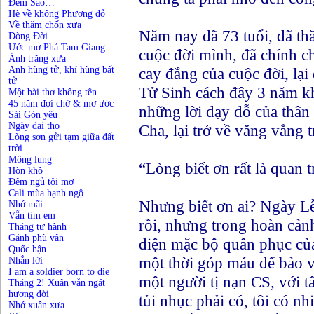
Đếm Sao…
Hè về không Phượng đỏ
Về thăm chốn xưa
Năm nay đã 73 tuổi, đã th
Dòng Đời …
Ước mơ Phá Tam Giang
cuộc đời mình, đã chính c
Ánh trăng xưa
Anh hùng tử, khí hùng bất
cay đắng của cuộc đời, lại
tử
Tử Sinh cách đây 3 năm khi
Một bài thơ không tên
45 năm đợi chờ & mơ ước
những lời dạy dỗ của thân
Sài Gòn yêu
Ngày đại thọ
Cha, lại trở về văng vẳng t
Lòng sơn gửi tạm giữa đất
trời
Mông lung
“Lòng biết ơn rất là quan
Hòn khô
Đêm ngủ tôi mơ
Cali mùa hạnh ngộ
Nhưng biết ơn ai? Ngày Lễ 
Nhớ mãi
Vẫn tìm em
rồi, nhưng trong hoàn cản
Tháng tư hành
Gánh phù vân
diện mặc bộ quân phục c
Quốc hận
một thời góp máu để bảo v
Nhắn lời
I am a soldier born to die
một người tị nạn CS, với 
Tháng 2! Xuân vẫn ngát
hương đời
tủi nhục phải có, tôi có nh
Nhớ xuân xưa