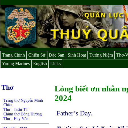
Trang Chính
Chiến Sử
Đặc San
Sinh Hoạt
Tưởng Niệm
Thơ-
Young Marines
English
Links
Thơ
Lòng biết ơn nhân 
2024
Trang thơ Nguyễn Minh
Châu
Thơ - Tuấn TT
Father’s Day.
Chùm thơ Đông Hương
Thơ - Huy Văn