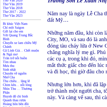
Trường Sơn Lê Xuân Nhị
Thơ Văn 2020
Thơ Văn 2019
Thơ Văn 2018
Thơ 2017 - 2022
Năm nay là ngày Lễ Cha thứ
Thơ Văn 2023
đất Mỹ…
Bi khúc Việt-Nam
Chỉ một Saigon
Gửi lại cho em
Những năm đầu, khi còn là
Với Quang Trung Bắc
City, MO, và sau đó là an
Bình
Chuyến xe lam chiều Mỹ
đóng tàu cháy lửa ở New O
Chánh
Gã Lính Già… Chết muộn
chẳng nghĩa lý mẹ gì. Phú 
& Ngủ mơ
các cụ ạ, trong khi đó, mì
Trăn trở nỗi buồn
Tìm nhau
mắt thức giấc cho đến lúc 
Mưa thu
Sinh nhật
và đi học, thì giờ đâu cho
Chuyện về nguồn
Nhớ Cha
Thu chiều… lặng lẽ
Nhưng lớn hơn, khi đã lập 
Chim kêu… nỗi lòng
Nhìn Thu … Thương
trở thành một người cha, t
Phận
này. Và càng vể sau, thì c
Huynh đệ chi binh
Quanh thau rượu
Hoàng hôn bên đồi