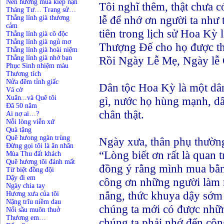
Nén hương mùa kiếp nạn
Tôi nghĩ thêm, thật chưa 
Tháng Tư… Trang sử…
lễ để nhớ ơn người ta như 
Thằng lính già thương
cảm
tiên trong lịch sử Hoa Kỳ
Thằng lính già cô độc
Thằng lính già ngủ mơ
Thượng Đế cho họ được thứ
Thằng lính già hoài niệm
Thằng lính già nhớ bạn
Rồi Ngày Lễ Mẹ, Ngày lễ 
Phục Sinh nhiệm màu
Thương tích
Nửa đêm tỉnh giấc
Dân tộc Hoa Kỳ là một dân 
Vá cờ
Xuân...và Quê tôi
gì, nước họ hùng mạnh, dâ
Đã 50 năm
chân thật.
Ai nợ ai…?
Nỗi lòng viễn xứ
Quà tặng
Quê hưong ngàn trùng
Ngày xưa, thân phụ thường
Đừng gọi tôi là ân nhân
“Lòng biết ơn rất là quan
Mùa Thu đất khách
Quê hương tôi đánh mất
đồng ý rằng mình mua bằn
Từ biệt đồng đội
Dậy đi em
công ơn những người làm 
Ngày chia tay
nắng, thức khuya dậy sớm 
Hương xưa của tôi
Nặng trĩu niềm dau
chúng ta mới có được nhữ
Nổi sầu muôn thuở
Thương em…
chúng ta phải nhớ đến côn