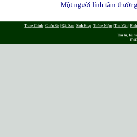
Một người lính tầm thườ
Trang Chính
|
Chiến Sử
|
Đặc San
|
Sinh Hoạt
|
Tưởng Niệm
|
Thơ-Văn
|
Bình
Thư từ, bài vở
mu