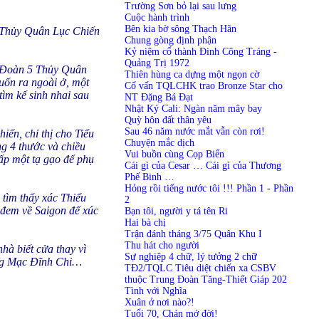
Trường Sơn bỏ lại sau lưng
Cuộc hành trình
Bên kia bờ sông Thạch Hãn
i Thủy Quân Lục Chiến
Chung gòng định phận
Kỷ niệm cổ thành Đinh Công Tráng -
Quảng Trị 1972
ểu Đoàn 5 Thủy Quân
Thiên hùng ca dựng một ngọn cờ
uốn ra ngoài ở, một
Cố vấn TQLCHK trao Bronze Star cho
tìm kế sinh nhai sau
NT Đặng Bá Đạt
Nhật Ký Cali: Ngàn năm mây bay
Quỳ hôn đất thân yêu
Sau 46 năm nước mắt vẫn còn rơi!
ến, chỉ thị cho Tiểu
Chuyện mắc dịch
g 4 thước và chiều
Vui buồn cùng Cọp Biển
ấp một tạ gạo để phụ
Cái gì của Cesar … Cái gì của Thương
Phế Binh …
Hỏng rồi tiếng nước tôi !!! Phần 1
-
Phần
 tìm thấy xác Thiếu
2
ã đem về Saigon để xúc
Bạn tôi, người y tá tên Ri
Hai bà chị
Trận đánh tháng 3/75 Quân Khu I
Thu hát cho người
hà biết cửa thay vì
Sự nghiệp 4 chữ, lý tưởng 2 chữ
rang Mạc Đĩnh Chi…
TĐ2/TQLC Tiêu diệt chiến xa CSBV
thuộc Trung Đoàn Tăng-Thiết Giáp 202
Tình với Nghĩa
Xuân ở nơi nào?!
Tuổi 70, Chán mớ đời!