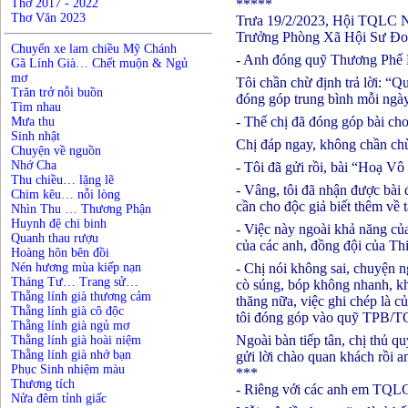
Thơ 2017 - 2022
*****
Thơ Văn 2023
Trưa 19/2/2023, Hội TQLC N
Trưởng Phòng Xã Hội Sư Đoàn 
Chuyến xe lam chiều Mỹ Chánh
- Anh đóng quỹ Thương Phế 
Gã Lính Già… Chết muộn & Ngủ
mơ
Tôi chần chừ định trả lời: “
Trăn trở nỗi buồn
đóng góp trung bình mỗi ngày
Tìm nhau
- Thế chị đã đóng góp bài c
Mưa thu
Sinh nhật
Chị đáp ngay, không chần chừ,
Chuyện về nguồn
Nhớ Cha
- Tôi đã gửi rồi, bài “Hoạ V
Thu chiều… lặng lẽ
- Vâng, tôi đã nhận được bài 
Chim kêu… nỗi lòng
cần cho độc giả biết thêm về
Nhìn Thu … Thương Phận
Huynh đệ chi binh
- Việc này ngoài khả năng của 
Quanh thau rượu
của các anh, đồng đội của Th
Hoàng hôn bên đồi
Nén hương mùa kiếp nạn
- Chị nói không sai, chuyện n
Tháng Tư… Trang sử…
cò súng, bóp không nhanh, kh
Thằng lính già thương cảm
thăng nữa, việc ghi chép là củ
Thằng lính già cô độc
tôi đóng góp vào quỹ TPB/TQ
Thằng lính già ngủ mơ
Ngoài bàn tiếp tân, chị thủ 
Thằng lính già hoài niệm
Thằng lính già nhớ bạn
gửi lời chào quan khách rồi a
Phục Sinh nhiệm màu
***
Thương tích
- Riêng với các anh em TQL
Nửa đêm tỉnh giấc