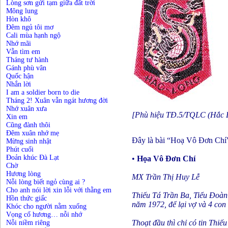
Lòng sơn gửi tạm giữa đất trời
Mông lung
Hòn khô
Đêm ngủ tôi mơ
Cali mùa hạnh ngộ
Nhớ mãi
Vẫn tìm em
Tháng tư hành
Gánh phù vân
Quốc hận
Nhắn lời
I am a soldier born to die
Tháng 2! Xuân vẫn ngát hương đời
Nhớ xuân xưa
[Phù hiệu TĐ.5/TQLC (Hắc 
Xin em
Cũng đành thôi
Đêm xuân nhớ mẹ
Đây là bài “Hoạ Vô Đơn Chí”
Mừng sinh nhật
Phút cuối
Đoản khúc Đà Lạt
•
Họa Vô Đơn Chí
Chờ
Hương lòng
MX Trần Thị Huy Lễ
Nỗi lòng biết ngỏ cùng ai ?
Cho anh nói lời xin lỗi với thằng em
Thiếu Tá Trần Ba, Tiểu Đoàn
Hồn thức giấc
năm 1972, để lại vợ và 4 con c
Khóc cho người nằm xuống
Vọng cố hương… nỗi nhớ
Thoạt đầu thì chỉ có tin Thiế
Nỗi niềm riêng