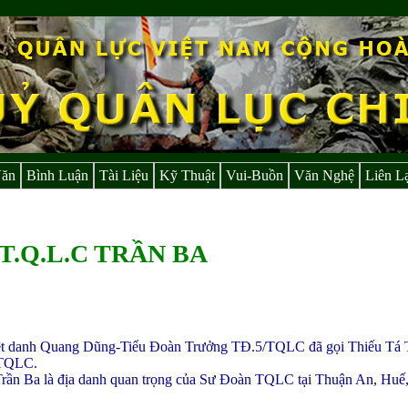
Văn
Bình Luận
Tài Liệu
Kỹ Thuật
Vui-Buồn
Văn Nghệ
Liên L
T.Q.L.C TRẦN BA
ệt danh Quang Dũng-Tiểu Đoàn Trưởng TĐ.5/TQLC đã gọi Thiếu Tá 
 TQLC.
rần Ba là địa danh quan trọng của Sư Đoàn TQLC tại Thuận An, Huế, 