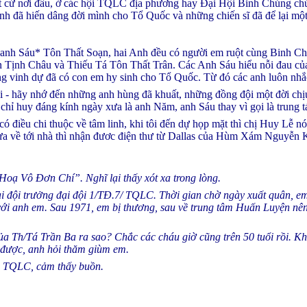
t cứ nơi đâu, ở các hội TQLC địa phương hay Đại Hội Binh Chủng chún
 đã hiến dâng đời mình cho Tổ Quốc và những chiến sĩ đã để lại một 
 anh Sáu* Tôn Thất Soạn, hai Anh đều có người em ruột cùng Binh 
n Tịnh Châu và Thiếu Tá Tôn Thất Trân. Các Anh Sáu hiểu nỗi đau của
ng vinh dự đã có con em hy sinh cho Tổ Quốc. Từ đó các anh luôn nhắ
 - hãy nhớ đến những anh hùng đã khuất, những đồng đội một đời chịu
 chỉ huy đáng kính ngày xưa là anh Năm, anh Sáu thay vì gọi là trung tá,
có điều chi thuộc về tâm linh, khi tôi đến dự họp mặt thì chị Huy Lễ nói
ừa về tới nhà thì nhận đươc điện thư từ Dallas của Hùm Xám Nguyễn 
“Hoạ Vô Đơn Chí”. Nghĩ lại thấy xót xa trong lòng.
 đội trưởng đại đội 1/TĐ.7/ TQLC. Thời gian chờ ngày xuất quân, em
với anh em. Sau 1971, em bị thương, sau về trung tâm Huấn Luyện nên
ủa Th/Tá Trần Ba ra sao? Chắc các cháu giờ cũng trên 50 tuổi rồi. Khô
 được, anh hỏi thăm giùm em.
nh TQLC, cảm thấy buồn.