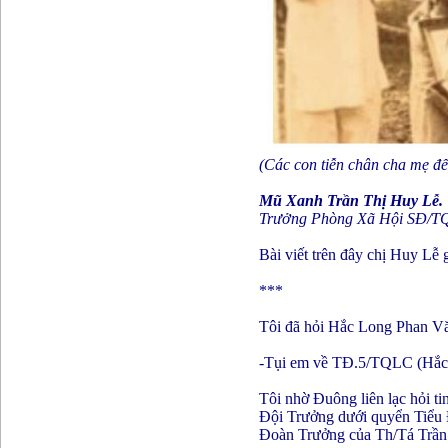
(Các con tiễn chân cha mẹ đế
Mũ Xanh Trần Thị Huy Lễ.
Trưởng Phòng Xã Hội SĐ/T
Bài viết trên đây chị Huy Lễ 
***
Tôi đã hỏi Hắc Long Phan Vă
-Tụi em về TĐ.5/TQLC (Hắc L
Tôi nhờ Đuông liên lạc hỏi 
Đội Trưởng dưới quyển Tiểu
Đoàn Trưởng của Th/Tá Trần B