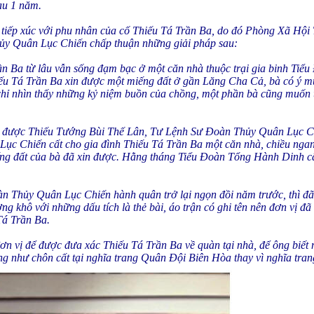
sau 1 năm.
và tiếp xúc với phu nhân của cố Thiếu Tá Trần Ba, do đó Phòng Xã Hộ
Thủy Quân Lục Chiến chấp thuận những giải pháp sau:
ần Ba từ lâu vẫn sống đạm bạc ở một căn nhà thuộc trại gia binh Ti
ếu Tá Trần Ba xin được một miếng đất ở gần Lăng Cha Cả, bà có ý m
sẽ chỉ nhìn thấy những kỷ niệm buồn của chồng, một phần bà cũng muốn 
à được Thiếu Tướng Bùi Thế Lân, Tư Lệnh Sư Đoàn Thủy Quân Lục Chi
c Chiến cất cho gia đình Thiếu Tá Trần Ba một căn nhà, chiều ngan
ếng đất của bà đã xin được. Hằng tháng Tiểu Đoàn Tổng Hành Dinh c
n Thủy Quân Lục Chiến hành quân trở lại ngọn đồi năm trước, thì đã
ng khô với những dấu tích là thẻ bài, áo trận có ghi tên nên đơn vị đ
Tá Trần Ba.
ơn vị để được đưa xác Thiếu Tá Trần Ba về quàn tại nhà, để ông biết n
ũng như chôn cất tại nghĩa trang Quân Đội Biên Hòa thay vì nghĩa t