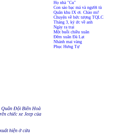
Họ nhà "Cu"
Con sáo bạc má và người tù
Quân khu IX ơi. Chào mi!
Chuyện về bức tượng TQLC
Tháng 3, ký ức về anh
Ngày ra trại
Một buỗi chiều xuân
Đêm xuân Đà Lạt
Nhánh mai vàng
Phục Hưng Tự
ng Quân Đội Biên Hoà
trên chiếc xe Jeep của
xuất hiện ở cửa