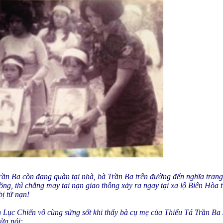
Trần Ba còn đang quàn tại nhà, bà Trần Ba trên đường đến nghĩa tra
hồng, thì chẳng may tai nạn giao thông xảy ra ngay tại xa lộ Biên Hòa 
ị tử nạn!
ục Chiến vô cùng sửng sốt khi thấy bà cụ mẹ của Thiếu Tá Trần Ba 
ừa nói: