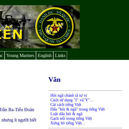
ạc
Young Marines
English
Links
Văn
Hỏi ngã chánh tả tự vị
Cách sử dụng "I" và"Y"...
Cải cách tiếng Việt
Dấu "hỏi & ngã" trong tiếng Việt
Trần Ba-Tiểu Đoàn
Luật dấu hỏi & ngã
Gạch nối trong tiếng Việt
nhưng ít người biết
Xưng hô tiếng Việt...