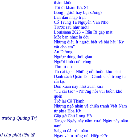
thảm khốc
Tôi đi khám Bás Sĩ
Bóng người hay bụi sương?
Lần đầu nhập trận
Cố Trung Tá Nguyễn Văn Nho
Trước sau như một!
Louisiana 2023 – Rằn Ri gặp mặt
Môt ban nhạc lạ đời
Những điều ít người biết về bài hát "Kỷ
vật cho em"
An Dương
Ngược dòng thời gian
Người lính cuối cùng
Tìm tự do
Tù cải tạo…Những nỗi buồn khó phai
Danh sách Quân Dân Chính chết trong tu
cải tạo
Đón xuân này nhớ xuân xưa
"Tù cài tạo" - Những nỗi vui buồn khó
quên
Trở lại Cổ Thành
Những ngộ nhận về chiến tranh Việt Nam
từ phía Hoa Kỳ
Gặp gỡ Chú Long Hồ
n trường Quảng Trị
Tango: Ngày này năm xưa! Ngày này năm
nay!
Saigon đã tròn năm
ơ cấp phát tiền tử
Ngày về từ rừng núi Hiệp Đức