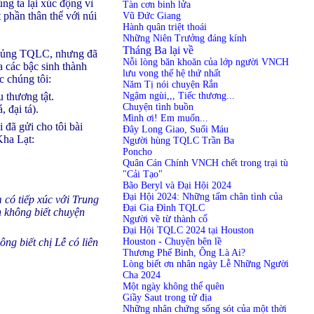
g ta lại xúc động vì
Tàn cơn binh lửa
phần thân thể với núi
Vũ Đức Giang
Hành quân triệt thoái
Những Niên Trưởng đáng kính
Tháng Ba lại về
Chủng TQLC, nhưng đã
Nỗi lòng băn khoăn của lớp người VNCH
 các bậc sinh thành
lưu vong thế hệ thứ nhất
c chúng tôi:
Năm Tị nói chuyện Rắn
Ngậm ngùi,,, Tiếc thương...
 thương tật.
Chuyện tình buồn
 đại tá).
Mình ơi! Em muốn...
 đã gửi cho tôi bài
Đây Long Giao, Suối Máu
Kha Lạt:
Người hùng TQLC Trần Ba
Poncho
Quân Cán Chính VNCH chết trong trại tù
"Cải Tạo"
Bão Beryl và Đại Hội 2024
Đại Hội 2024: Những tấm chân tình của
 có tiếp xúc với Trung
Đại Gia Đình TQLC
 không biết chuyện
Người về từ thành cổ
Đại Hội TQLC 2024 tại Houston
Houston - Chuyện bên lề
ng biết chị Lễ có liên
Thương Phế Binh, Ông Là Ai?
Lòng biết ơn nhân ngày Lễ Những Người
Cha 2024
Một ngày không thể quên
Giầy Saut trong tử địa
Những nhân chứng sống sót của một thời