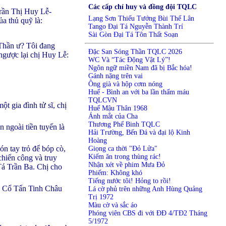
Các cấp chỉ huy và đồng đội TQLC
rần Thị Huy Lễ-
Lạng Sơn Thiếu Tướng Bùi Thế Lân
a thủ quỹ là:
Tango Đại Tá Nguyễn Thành Trí
Sài Gòn Đại Tá Tôn Thất Soạn
 Thần ư? Tôi đang
Đặc San Sóng Thần TQLC 2026
ngược lại chị Huy Lễ:
WC Và “Tác Động Vật Lý”!
Ngôn ngữ miền Nam đã bị Bắc hóa!
Gánh nặng trên vai
Ông già và hộp cơm nóng
Huế - Bình an với ba lần thấm máu
TQLCVN
t gia đình tử sĩ, chị
Huế Mậu Thân 1968
Ánh mắt của Cha
Thương Phế Binh TQLC
n ngoài tiền tuyến là
Hải Trường, Bến Đá và đại lộ Kinh
Hoàng
ón tay trỏ để bóp cò,
Giọng ca thời "Đỏ Lửa"
Kiếm ăn trong thùng rác!
chiến công và truy
Nhận xét về phim Mưa Đỏ
/Tá Trần Ba. Chị cho
Phiếm: Không khó
Tiếng nước tôi! Hỏng to rồi!
ng Cổ Tấn Tinh Châu
Lá cờ phủ trên những Anh Hùng Quảng
Trị 1972
Màu cờ và sắc áo
Phóng viên CBS đi với ĐĐ 4/TĐ2 Tháng
5/1972