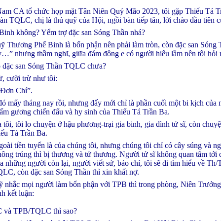
am CA tổ chức họp mặt Tân Niên Quý Mão 2023, tôi gặp Thiếu Tá T
TQLC, chị là thủ quỹ của Hội, ngồi bàn tiếp tân, lời chào đầu tiên củ
Binh không? Yểm trợ đặc san Sóng Thần nhá?
Quỹ Thương Phế Binh là bổn phận nên phải làm tròn, còn đặc san Sóng
…” nhưng thầm nghĩ, giữa đám đông e có người hiểu lầm nên tôi hỏi 
ho đặc san Sóng Thần TQLC chưa?
 cười trừ như tôi:
ô Đơn Chí”.
đó mấy tháng nay rồi, nhưng đấy mới chỉ là phần cuối một bi kịch của mộ
 tấm gương chiến đấu và hy sinh của Thiếu Tá Trần Ba.
tôi, tôi lo chuyện ở hậu phương-trại gia binh, gia dình tử sĩ, còn chuyệ
iếu Tá Trần Ba.
goài tiền tuyến là của chúng tôi, nhưng chúng tôi chỉ có cây súng và ng
ông trúng thì bị thương và tử thương. Người tử sĩ không quan tâm tới 
a những người còn lại, người viết sử, báo chí, tôi sẽ đi tìm hiểu về Th
LC, còn đặc san Sóng Thần thì xin khất nợ.
quỹ nhắc mọi người làm bổn phận với TPB thì trong phòng, Niên Trưở
nh kết luận:
C và TPB/TQLC thì sao?