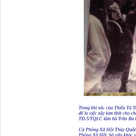
Trong khi xác của Thiếu Tá 
để lo việc xây kim tĩnh cho c
TĐ.5/TQLC làm bà Trần Ba b
Cả Phòng Xã Hội Thủy Quân L
Phòng Xã Hội, bà vừa khóc v