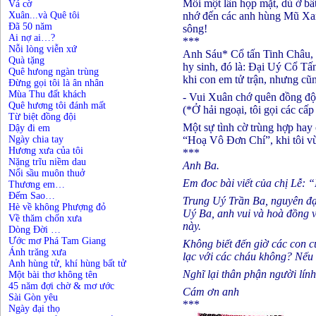
Mỗi một lần họp mặt, dù ở bấ
Vá cờ
Xuân...và Quê tôi
nhớ đến các anh hùng Mũ Xanh
Đã 50 năm
sông!
Ai nợ ai…?
***
Nỗi lòng viễn xứ
Anh Sáu* Cổ tấn Tinh Châu,
Quà tặng
hy sinh, đó là: Đại Uý Cổ Tấ
Quê hưong ngàn trùng
khi con em tử trận, nhưng cũ
Đừng gọi tôi là ân nhân
Mùa Thu đất khách
- Vui Xuân chớ quên đồng đội
Quê hương tôi đánh mất
(*Ở hải ngoại, tôi gọi các cấp
Từ biệt đồng đội
Một sự tình cờ trùng hợp hay 
Dậy đi em
Ngày chia tay
“Hoạ Vô Đơn Chí”, khi tôi v
Hương xưa của tôi
***
Nặng trĩu niềm dau
Anh Ba.
Nổi sầu muôn thuở
Em đoc bài viết của chị Lễ: 
Thương em…
Đếm Sao…
Trung Uý Trần Ba, nguyên đại
Hè về không Phượng đỏ
Uý Ba, anh vui và hoà đồng 
Về thăm chốn xưa
này.
Dòng Đời …
Ước mơ Phá Tam Giang
Không biết đến giờ các con c
Ánh trăng xưa
lạc với các cháu không? Nếu
Anh hùng tử, khí hùng bất tử
Nghĩ lại thân phận người lí
Một bài thơ không tên
45 năm đợi chờ & mơ ước
Cám ơn anh
Sài Gòn yêu
***
Ngày đại thọ