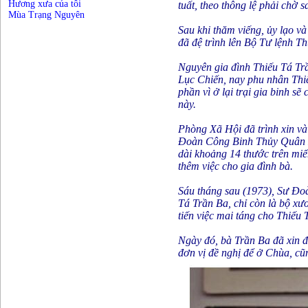
Hương xưa của tôi
tuất, theo thông lệ phải chờ 
Mùa Trạng Nguyên
Sau khi thăm viếng, ủy lạo 
đã đệ trình lên Bộ Tư lệnh 
Nguyên gia đình Thiếu Tá Tr
Lục Chiến, nay phu nhân Thi
phần vì ở lại trại gia binh 
này.
Phòng Xã Hội đã trình xin v
Đoàn Công Binh Thủy Quân Lụ
dài khoảng 14 thước trên mi
thêm việc cho gia đình bà.
Sáu tháng sau (1973), Sư Đoà
Tá Trần Ba, chỉ còn là bộ xươ
tiến việc mai táng cho Thiếu 
Ngày đó, bà Trần Ba đã xin đ
đơn vị đề nghị để ở Chùa, c