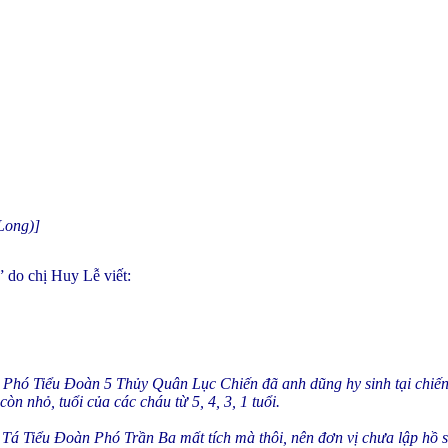
Long)]
 do chị Huy Lễ viết:
 Phó Tiểu Đoàn 5 Thủy Quân Lục Chiến đã anh dũng hy sinh tại chiế
òn nhỏ, tuổi của các cháu từ 5, 4, 3, 1 tuổi.
u Tá Tiểu Đoàn Phó Trần Ba mất tích mà thôi, nên đơn vị chưa lập hồ s