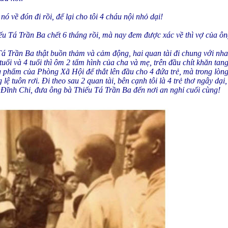
ó về đón đi rồi, để lại cho tôi 4 cháu nội nhỏ dại!
iếu Tá Trần Ba chết 6 tháng rồi, mà nay đem được xác về thì vợ của ôn
 Trần Ba thật buồn thảm và cảm động, hai quan tài đi chung với nhau,
 tuổi và 4 tuổi thì ôm 2 tấm hình của cha và mẹ, trên đầu chít khăn tan
ng phẩm của Phòng Xã Hội để thắt lên đầu cho 4 đứa trẻ, mà trong lòng
 tuôn rơi. Đi theo sau 2 quan tài, bên cạnh tôi là 4 trẻ thơ ngây dại,
 Đĩnh Chi, đưa ông bà Thiếu Tá Trần Ba đến nơi an nghỉ cuối cùng!