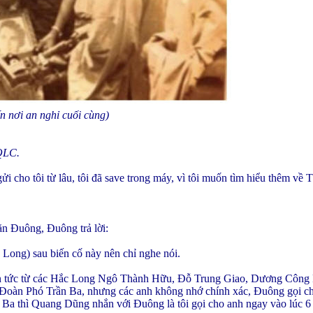
n nơi an nghỉ cuối cùng)
QLC.
gửi cho tôi từ lâu, tôi đã save trong máy, vì tôi muốn tìm hiểu thêm về
n Đuông, Đuông trả lời:
ong) sau biến cố này nên chỉ nghe nói.
tin tức từ các Hắc Long Ngô Thành Hữu, Đỗ Trung Giao, Dương Công 
 Đoàn Phó Trần Ba, nhưng các anh không nhớ chính xác, Đuông gọi 
a thì Quang Dũng nhắn với Đuông là tôi gọi cho anh ngay vào lúc 6 