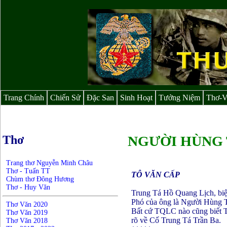
Trang Chính
Chiến Sử
Đặc San
Sinh Hoạt
Tưởng Niệm
Thơ-
Thơ
NGƯỜI HÙNG 
Trang thơ Nguyễn Minh Châu
Thơ - Tuấn TT
TÔ VĂN CẤP
Chùm thơ Đông Hương
Thơ - Huy Văn
Trung Tá Hồ Quang Lịch, bi
Phó của ông là Người Hùng
Thơ Văn 2020
Bất cứ TQLC nào cũng biết T
Thơ Văn 2019
rõ về Cố Trung Tá Trần Ba.
Thơ Văn 2018