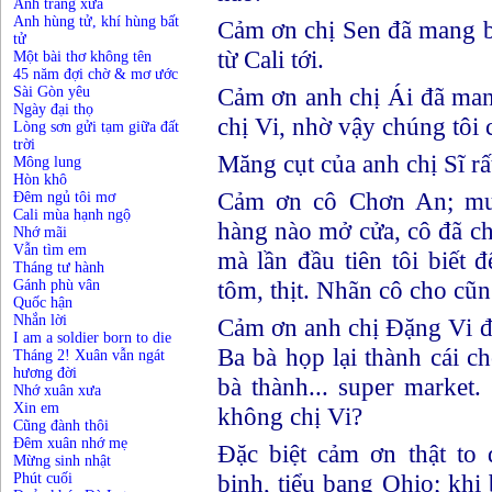
Ánh trăng xưa
Anh hùng tử, khí hùng bất
Cảm ơn chị Sen đã mang 
tử
từ Cali tới.
Một bài thơ không tên
45 năm đợi chờ & mơ ước
Cảm ơn anh chị Ái đã ma
Sài Gòn yêu
Ngày đại thọ
chị Vi, nhờ vậy chúng tôi 
Lòng sơn gửi tạm giữa đất
trời
Măng cụt của anh chị Sĩ r
Mông lung
Hòn khô
Cảm ơn cô Chơn An; mươ
Đêm ngủ tôi mơ
Cali mùa hạnh ngộ
hàng nào mở cửa, cô đã c
Nhớ mãi
Vẫn tìm em
mà lần đầu tiên tôi biết 
Tháng tư hành
tôm, thịt. Nhãn cô cho cũng
Gánh phù vân
Quốc hận
Nhắn lời
Cảm ơn anh chị Đặng Vi đã
I am a soldier born to die
Ba bà họp lại thành cái 
Tháng 2! Xuân vẫn ngát
hương đời
bà thành... super market.
Nhớ xuân xưa
Xin em
không chị Vi?
Cũng đành thôi
Đêm xuân nhớ mẹ
Đặc biệt cảm ơn thật to
Mừng sinh nhật
binh, tiểu bang Ohio; khi 
Phút cuối