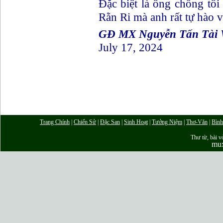
Đặc biệt là ông chồng tôi
Rằn Ri mà anh rất tự hào 
GĐ MX Nguyễn Tấn Tài
July 17, 2024
Trang Chính
|
Chiến Sử
|
Đặc San
|
Sinh Hoạt
|
Tưởng Niệm
|
Thơ-Văn
|
Bình
Thư từ, bài vở
mu