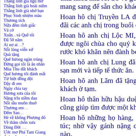
Thằng lính già ngủ mơ
mang sang để sẵn cho khá
Thằng lính già hoài niệm
Thằng lính già nhớ bạn
Hoan hô chị Truyền LA đã
Phục Sinh nhiệm màu
Thương tích
đãi các anh chị trong buổi 
Nửa đêm tỉnh giấc
Vá cờ
Hoan hô anh chị Lộc MI,
Xuân...và Quê tôi
Đã 50 năm
được ngôi chùa cho quý kh
Ai nợ ai…?
Nỗi lòng viễn xứ
rước khó khăn nên đành bo
Quà tặng
Quê hưong ngàn trùng
Hoan hô anh chị Lung đã 
Đừng gọi tôi là ân nhân
sạn mới và tiếp tế thức ăn.
Mùa Thu đất khách
Quê hương tôi đánh mất
Từ biệt đồng đội
Hoan hô anh Lãm đã tặng
Dậy đi em
khách ờ tạm.
Ngày chia tay
Hương xưa của tôi
Hoan hô thân hữu hậu duê
Nặng trĩu niềm dau
Nổi sầu muôn thuở
cũng giúp tìm được một k
Thương em…
Đếm Sao…
Hoan hô những họ hàng, ba
Hè về không Phượng đỏ
Về thăm chốn xưa
túc; nhờ vậy gánh nặng 
Dòng Đời …
Ước mơ Phá Tam Giang
nào.