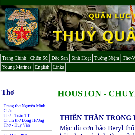
Trang Chính
Chiến Sử
Đặc San
Sinh Hoạt
Tưởng Niệm
Thơ-
Young Marines
English
Links
Thơ
HOUSTON - CHUYÊ
Trang thơ Nguyễn Minh
Châu
Thơ - Tuấn TT
THIÊN THẦN TRONG B
Chùm thơ Đông Hương
Thơ - Huy Văn
Mặc dù cơn bão Beryl thô