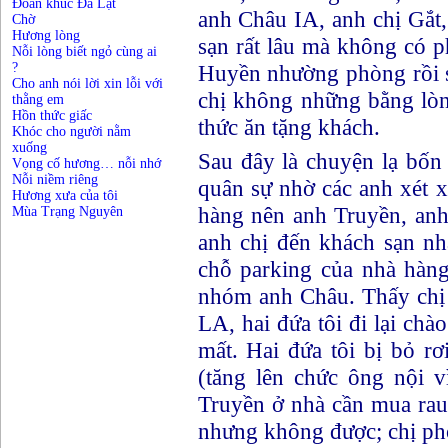
Đoản khúc Đà Lạt
anh Châu IA, anh chị Gắt,
Chờ
Hương lòng
sạn rất lâu mà không có ph
Nỗi lòng biết ngỏ cùng ai
?
Huyền nhường phòng rồi 
Cho anh nói lời xin lỗi với
chị không những bằng lò
thằng em
Hồn thức giấc
thức ăn tặng khách.
Khóc cho người nằm
xuống
Sau đây là chuyện lạ bố
Vọng cố hương… nỗi nhớ
Nỗi niềm riêng
quân sự nhờ các anh xét
Hương xưa của tôi
hàng nên anh Truyền, anh c
Mùa Trạng Nguyên
anh chị đến khách sạn nh
chỗ parking của nhà hàng
nhóm anh Châu. Thấy chị
LA, hai đứa tôi đi lại chà
mất. Hai đứa tôi bị bỏ r
(tăng lên chức ông nội vi
Truyền ở nhà cần mua rau 
nhưng không được; chị phô