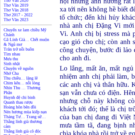
hội nhưng ảnh hưởng rất l
Thơ Văn 2020
Thơ Văn 2019
xa tới nên không hề biết 
Thơ Văn 2018
Thơ 2017 - 2022
tổ chức; đến khi hủy khá
Thơ Văn 2023
nhà anh chị Đặng Vi mới 
Chuyến xe lam chiều Mỹ
Vi. Anh chị bị stress mà p
Chánh
Gã Lính Già… Chết muộn
cạo gió cho chị; còn anh s
& Ngủ mơ
công chuyện, bước đi lảo 
Trăn trở nỗi buồn
Tìm nhau
cho anh đi.
Mưa thu
Sinh nhật
Lo lắng, mất ăn, mất ngủ
Chuyện về nguồn
Nhớ Cha
nhiệm anh chị phải làm, b
Thu chiều… lặng lẽ
các anh chị và thân hữu. K
Chim kêu… nỗi lòng
Nhìn Thu … Thương
sạn vẫn chưa có điện. Hê
Phận
Huynh đệ chi binh
nhưng chỗ này không còn
Quanh thau rượu
Hoàng hôn bên đồi
khách tới đó; thế là chị 
Nén hương mùa kiếp nạn
của bạn chị đang đi Việt 
Tháng Tư… Trang sử…
Thằng lính già thương
mưa tầm tã, đang bịnh nh
cảm
Thằng lính già cô độc
chìa khóa nhà rồi trở về