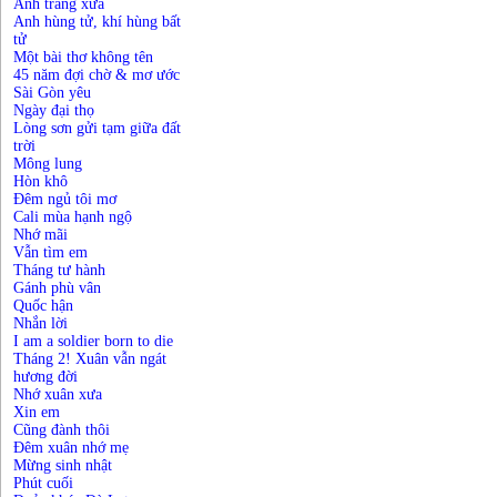
Ánh trăng xưa
Anh hùng tử, khí hùng bất
tử
Một bài thơ không tên
45 năm đợi chờ & mơ ước
Sài Gòn yêu
Ngày đại thọ
Lòng sơn gửi tạm giữa đất
trời
Mông lung
Hòn khô
Đêm ngủ tôi mơ
Cali mùa hạnh ngộ
Nhớ mãi
Vẫn tìm em
Tháng tư hành
Gánh phù vân
Quốc hận
Nhắn lời
I am a soldier born to die
Tháng 2! Xuân vẫn ngát
hương đời
Nhớ xuân xưa
Xin em
Cũng đành thôi
Đêm xuân nhớ mẹ
Mừng sinh nhật
Phút cuối