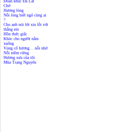
Đoản khúc Đà Lạt
Chờ
Hương lòng
Nỗi lòng biết ngỏ cùng ai
?
Cho anh nói lời xin lỗi với
thằng em
Hồn thức giấc
Khóc cho người nằm
xuống
Vọng cố hương… nỗi nhớ
Nỗi niềm riêng
Hương xưa của tôi
Mùa Trạng Nguyên