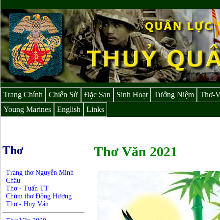
Trang Chính
Chiến Sử
Đặc San
Sinh Hoạt
Tưởng Niệm
Thơ-
Young Marines
English
Links
Thơ
Thơ Văn 2021
Trang thơ Nguyễn Minh
Châu
Thơ - Tuấn TT
Chùm thơ Đông Hương
Thơ - Huy Văn