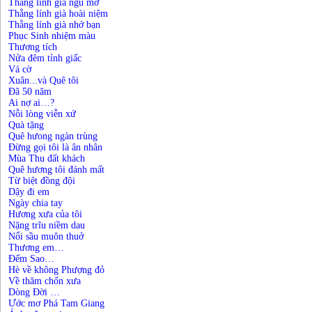
Thằng lính già ngủ mơ
Thằng lính già hoài niệm
Thằng lính già nhớ bạn
Phục Sinh nhiệm màu
Thương tích
Nửa đêm tỉnh giấc
Vá cờ
Xuân...và Quê tôi
Đã 50 năm
Ai nợ ai…?
Nỗi lòng viễn xứ
Quà tặng
Quê hưong ngàn trùng
Đừng gọi tôi là ân nhân
Mùa Thu đất khách
Quê hương tôi đánh mất
Từ biệt đồng đội
Dậy đi em
Ngày chia tay
Hương xưa của tôi
Nặng trĩu niềm dau
Nổi sầu muôn thuở
Thương em…
Đếm Sao…
Hè về không Phượng đỏ
Về thăm chốn xưa
Dòng Đời …
Ước mơ Phá Tam Giang