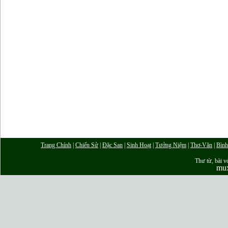
Trang Chính
|
Chiến Sử
|
Đặc San
|
Sinh Hoạt
|
Tưởng Niệm
|
Thơ-Văn
|
Bình
Thư từ, bài vở
mu