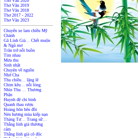
Thơ Văn 2020
Thơ Văn 2019
Thơ Văn 2018
Thơ 2017 - 2022
Thơ Văn 2023
Chuyến xe lam chiều Mỹ
Chánh
Gã Lính Già… Chết muộn
& Ngủ mơ
Trăn trở nỗi buồn
Tìm nhau
Mưa thu
Sinh nhật
Chuyện về nguồn
Nhớ Cha
Thu chiều… lặng lẽ
Chim kêu… nỗi lòng
Nhìn Thu … Thương
Phận
Huynh đệ chi binh
Quanh thau rượu
Hoàng hôn bên đồi
Nén hương mùa kiếp nạn
Tháng Tư… Trang sử…
Thằng lính già thương
cảm
Thằng lính già cô độc